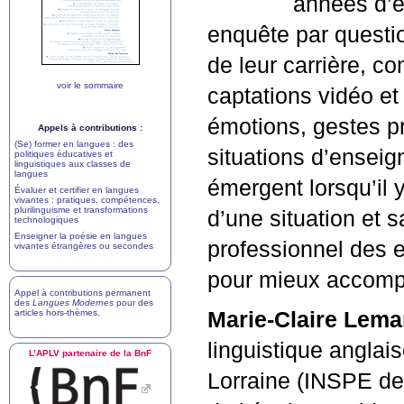
années d’e
enquête par questi
de leur carrière, c
voir le sommaire
captations vidéo et 
émotions, gestes pr
Appels à contributions :
(Se) former en langues : des
situations d’ensei
politiques éducatives et
linguistiques aux classes de
langues
émergent lorsqu’il 
Évaluer et certifier en langues
vivantes : pratiques, compétences,
plurilinguisme et transformations
d’une situation et s
technologiques
Enseigner la poésie en langues
professionnel des 
vivantes étrangères ou secondes
pour mieux accompag
Appel à contributions permanent
des
Langues Modernes
pour des
articles hors-thèmes
.
Marie-Claire Lem
linguistique anglai
L’
APLV
partenaire de la BnF
Lorraine (
INSPE
de