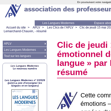
En poursuivant votre navigati
Les Langues Modernes
Espace abo
Accueil du site
>
APLV
>
Les Clics de l’APLV
>
Clic de jeudi 15 mai 20
Lemarchand-Chauvin, - résumé
Clic de jeudi
APLV
Les Langues Modernes
émotionnel d
Tout sur les langues
langue
» par
Les Langues Modernes
Le nouveau numéro
résumé
Les Langues Modernes n° 2/2026
(juin) La joie d’enseigner les
langues et en langues)
Cette comm
émotions –