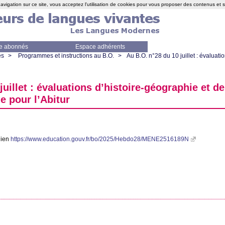
avigation sur ce site, vous acceptez l'utilisation de cookies pour vous proposer des contenus et 
e abonnés
Espace adhérents
es
>
Programmes et instructions au B.O.
>
Au
B.O.
n°28 du 10 juillet : évaluatio
uillet : évaluations d’histoire-géographie et de
e pour l’Abitur
 lien
https://www.education.gouv.fr/bo/2025/Hebdo28/MENE2516189N