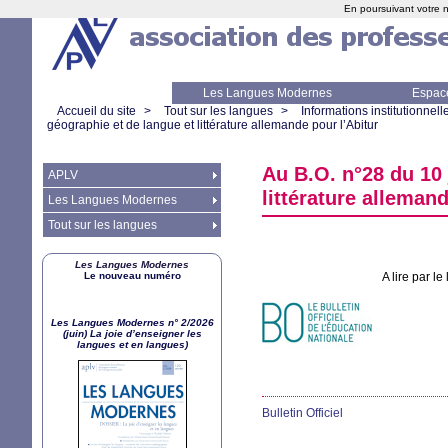
En poursuivant votre n
Les Langues Modernes
Espac
Accueil du site
>
Tout sur les langues
>
Informations institutionnell
géographie et de langue et littérature allemande pour l’Abitur
Au
B.O.
n°28 du 10 j
APLV
littérature allemand
Les Langues Modernes
Tout sur les langues
Les Langues Modernes
Le nouveau numéro
A lire par le
Les Langues Modernes n° 2/2026
(juin) La joie d’enseigner les
langues et en langues)
Bulletin Officiel