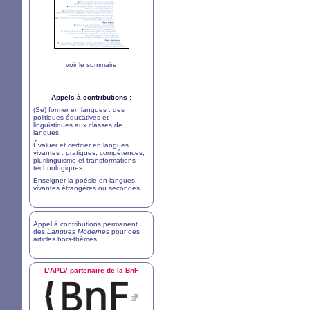
voir le sommaire
Appels à contributions :
(Se) former en langues : des
politiques éducatives et
linguistiques aux classes de
langues
Évaluer et certifier en langues
vivantes : pratiques, compétences,
plurilinguisme et transformations
technologiques
Enseigner la poésie en langues
vivantes étrangères ou secondes
Appel à contributions permanent
des
Langues Modernes
pour des
articles hors-thèmes
.
L’
APLV
partenaire de la BnF