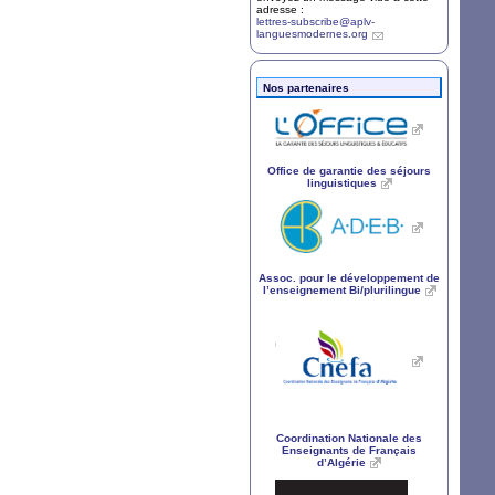
adresse :
lettres-subscribe@aplv-
languesmodernes.org
Nos partenaires
Office de garantie des séjours
linguistiques
Assoc. pour le développement de
l’enseignement Bi/plurilingue
Coordination Nationale des
Enseignants de Français
d’Algérie