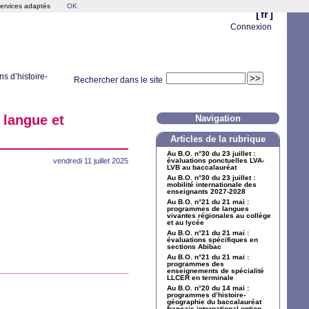
services adaptés
OK
[
fr
]
Connexion
ns d’histoire-
Rechercher dans le site
 langue et
Navigation
Articles de la rubrique
Au
B.O.
n°30 du 23 juillet :
vendredi 11 juillet 2025
évaluations ponctuelles
LVA
-
LVB
au baccalauréat
Au
B.O.
n°30 du 23 juillet :
mobilité internationale des
enseignants 2027-2028
Au
B.O.
n°21 du 21 mai :
programmes de langues
vivantes régionales au collège
et au lycée
Au
B.O.
n°21 du 21 mai :
évaluations spécifiques en
sections Abibac
Au
B.O.
n°21 du 21 mai :
programmes des
enseignements de spécialité
LLCER
en terminale
Au
B.O.
n°20 du 14 mai :
programmes d’histoire-
géographie du baccalauréat
français international option