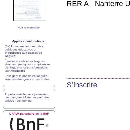
RER
A - Nanterre U
voir le sommaire
Appels à contributions :
(Se) former en langues : des
politiques éducatives et
linguistiques aux classes de
langues
Évaluer et certifier en langues
vivantes : pratiques, compétences,
plurilinguisme et transformations
technologiques
Enseigner la poésie en langues
vivantes étrangères ou secondes
S’inscrire
Appel à contributions permanent
des
Langues Modernes
pour des
articles hors-thèmes
.
L’
APLV
partenaire de la BnF