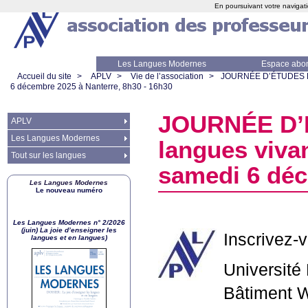
En poursuivant votre navigati
Les Langues Modernes
Espace abo
Accueil du site
>
APLV
>
Vie de l’association
>
JOURN
ÉE D’É
TUDES
6 décembre 2025 à Nanterre, 8h30 - 16h30
JOURN
ÉE D’
APLV
Les Langues Modernes
langues vivan
Tout sur les langues
samedi 6 déc
Les Langues Modernes
Le nouveau numéro
Les Langues Modernes n° 2/2026
(juin) La joie d’enseigner les
Inscrivez-
langues et en langues)
Université
Bâtiment W