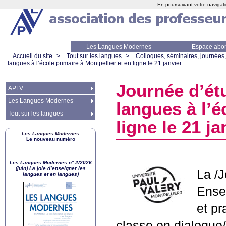
En poursuivant votre navigati
Les Langues Modernes
Espace abo
Accueil du site
>
Tout sur les langues
>
Colloques, séminaires, journées,
langues à l’école primaire à Montpellier et en ligne le 21 janvier
Journée d’ét
APLV
Les Langues Modernes
langues à l’é
Tout sur les langues
ligne le 21 ja
Les Langues Modernes
Le nouveau numéro
Les Langues Modernes n° 2/2026
(juin) La joie d’enseigner les
La /
langues et en langues)
Ensei
et pr
classe en dialogue/