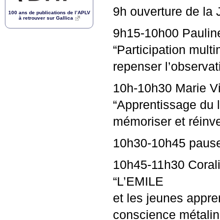
9h ouverture de la
100 ans de publications de l’
APLV
à retrouver sur Gallica
9h15-10h00 Pauline
“Participation mult
repenser l’observa
10h-10h30 Marie Via
“Apprentissage du l
mémoriser et réinves
10h30-10h45 pause
10h45-11h30 Corali
“L’
EMILE
et les jeunes appre
conscience métalingu