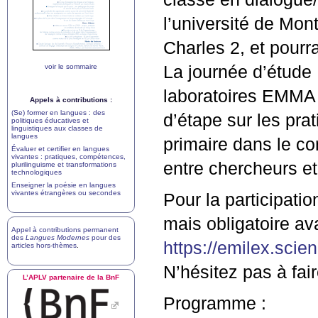
l’université de Mont
Charles 2, et pourra
voir le sommaire
La journée d’étude
laboratoires
EMMA
Appels à contributions :
(Se) former en langues : des
d’étape sur les pra
politiques éducatives et
linguistiques aux classes de
langues
primaire dans le co
Évaluer et certifier en langues
vivantes : pratiques, compétences,
entre chercheurs et
plurilinguisme et transformations
technologiques
Enseigner la poésie en langues
vivantes étrangères ou secondes
Pour la participatio
mais obligatoire av
Appel à contributions permanent
des
Langues Modernes
pour des
https://emilex.scie
articles hors-thèmes
.
N’hésitez pas à fair
L’
APLV
partenaire de la BnF
Programme :