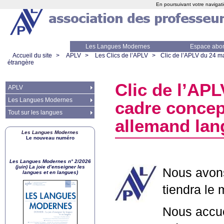
En poursuivant votre navigati
Les Langues Modernes
Espace abo
Accueil du site
>
APLV
>
Les Clics de l’APLV
>
Clic de l’
APLV
du 24 mar
étrangère
Clic de l’
APL
APLV
Les Langues Modernes
cadre concept
Tout sur les langues
allemand lan
Les Langues Modernes
Le nouveau numéro
Les Langues Modernes n° 2/2026
(juin) La joie d’enseigner les
Nous avons
langues et en langues)
tiendra le
Nous accue