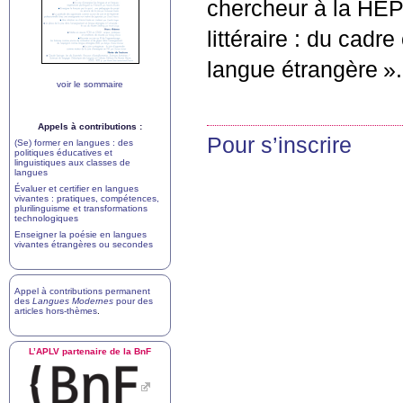
chercheur à la
HE
littéraire : du cad
langue étrangère
».
voir le sommaire
Appels à contributions :
Pour s’inscrire
(Se) former en langues : des
politiques éducatives et
linguistiques aux classes de
langues
Évaluer et certifier en langues
vivantes : pratiques, compétences,
plurilinguisme et transformations
technologiques
Enseigner la poésie en langues
vivantes étrangères ou secondes
Appel à contributions permanent
des
Langues Modernes
pour des
articles hors-thèmes
.
L’
APLV
partenaire de la BnF