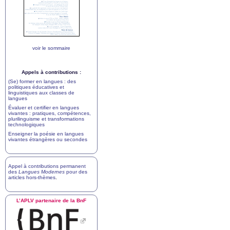
voir le sommaire
Appels à contributions :
(Se) former en langues : des
politiques éducatives et
linguistiques aux classes de
langues
Évaluer et certifier en langues
vivantes : pratiques, compétences,
plurilinguisme et transformations
technologiques
Enseigner la poésie en langues
vivantes étrangères ou secondes
Appel à contributions permanent
des
Langues Modernes
pour des
articles hors-thèmes
.
L’
APLV
partenaire de la BnF