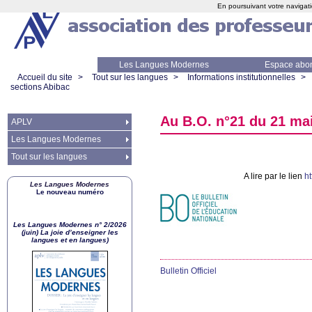
En poursuivant votre navigati
Les Langues Modernes
Espace abo
Accueil du site
>
Tout sur les langues
>
Informations institutionnelles
>
sections Abibac
Au
B.O.
n°21 du 21 mai
APLV
Les Langues Modernes
Tout sur les langues
A lire par le lien
h
Les Langues Modernes
Le nouveau numéro
Les Langues Modernes n° 2/2026
(juin) La joie d’enseigner les
langues et en langues)
Bulletin Officiel