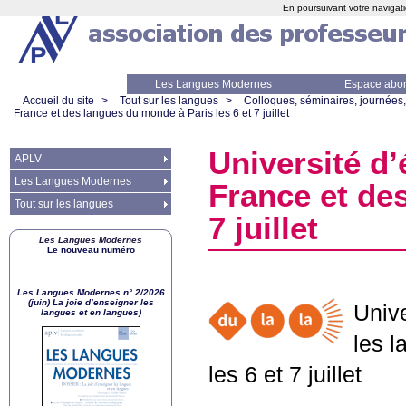
En poursuivant votre navigati
Les Langues Modernes
Espace abo
Accueil du site
>
Tout sur les langues
>
Colloques, séminaires, journées,
France et des langues du monde à Paris les 6 et 7 juillet
Université d’
APLV
Les Langues Modernes
France et de
Tout sur les langues
7 juillet
Les Langues Modernes
Le nouveau numéro
Les Langues Modernes n° 2/2026
(juin) La joie d’enseigner les
Unive
langues et en langues)
les 
les 6 et 7 juillet