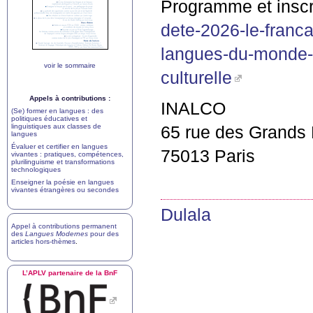
Programme et inscri
dete-2026-le-franca
langues-du-monde-co
voir le sommaire
culturelle
Appels à contributions :
INALCO
(Se) former en langues : des
politiques éducatives et
linguistiques aux classes de
65 rue des Grands
langues
Évaluer et certifier en langues
75013 Paris
vivantes : pratiques, compétences,
plurilinguisme et transformations
technologiques
Enseigner la poésie en langues
vivantes étrangères ou secondes
Dulala
Appel à contributions permanent
des
Langues Modernes
pour des
articles hors-thèmes
.
L’
APLV
partenaire de la BnF