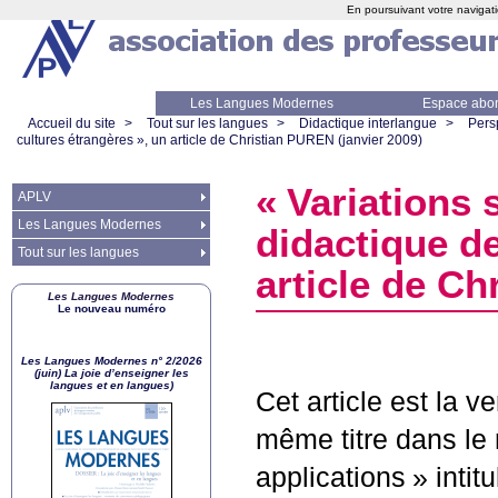
En poursuivant votre navigati
Les Langues Modernes
Espace abo
Accueil du site
>
Tout sur les langues
>
Didactique interlangue
>
Pers
cultures étrangères
», un article de Christian
PUREN
(janvier 2009)
«
Variations 
APLV
Les Langues Modernes
didactique d
Tout sur les langues
article de Ch
Les Langues Modernes
Le nouveau numéro
Les Langues Modernes n° 2/2026
(juin) La joie d’enseigner les
langues et en langues)
Cet article est la v
même titre dans le 
applications
» intit