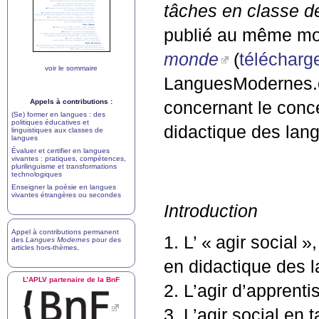
tâches en classe d
publié au même m
monde
(
télécharge
voir le sommaire
LanguesModernes.or
Appels à contributions :
concernant le conce
(Se) former en langues : des
politiques éducatives et
didactique des langu
linguistiques aux classes de
langues
Évaluer et certifier en langues
vivantes : pratiques, compétences,
plurilinguisme et transformations
technologiques
Enseigner la poésie en langues
vivantes étrangères ou secondes
Introduction
Appel à contributions permanent
1. L’ «
agir social
»,
des
Langues Modernes
pour des
articles hors-thèmes
.
en didactique des 
L’
APLV
partenaire de la BnF
2. L’agir d’apprenti
3. L’agir social en 