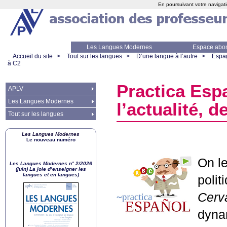
En poursuivant votre navigati
Les Langues Modernes
Espace abo
Accueil du site
>
Tout sur les langues
>
D’une langue à l’autre
>
Espa
à C2
Practica Esp
APLV
Les Langues Modernes
l’actualité, d
Tout sur les langues
Les Langues Modernes
Le nouveau numéro
On l
Les Langues Modernes n° 2/2026
(juin) La joie d’enseigner les
langues et en langues)
polit
Cerv
dynam