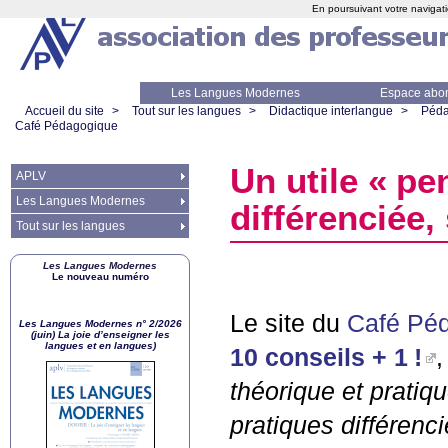
En poursuivant votre navigati
Les Langues Modernes
Espace abo
Accueil du site
>
Tout sur les langues
>
Didactique interlangue
>
Péda
Café Pédagogique
Un utile «
pe
APLV
Les Langues Modernes
différenciée,
Tout sur les langues
Les Langues Modernes
Le nouveau numéro
Le site du
Café Pé
Les Langues Modernes n° 2/2026
(juin) La joie d’enseigner les
langues et en langues)
10 conseils + 1
!
théorique et pratiq
pratiques différenc