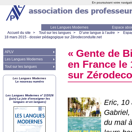
En poursuivant votre navigati
Les Langues Modernes
Espace abo
Accueil du site
>
Tout sur les langues
>
D’une langue à l’autre
>
Espa
18 mars 2015 - dossier pédagogique sur Zérodeconduite.net
«
Gente de B
APLV
Les Langues Modernes
en France le
Tout sur les langues
sur Zérodeco
Les Langues Modernes
Le nouveau numéro
Les Langues Modernes n° 2/2026
(juin) La joie d’enseigner les
Eric, 10
langues et en langues)
Gabriel,
du mal à