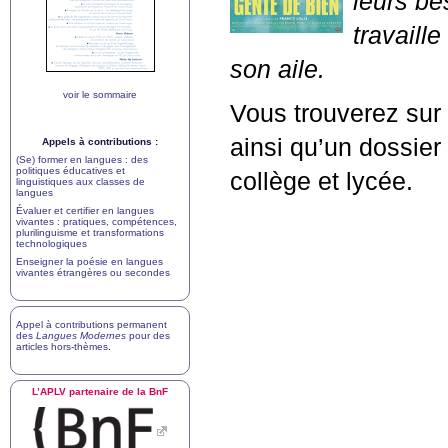
leurs be
travaill
son aile.
voir le sommaire
Vous trouverez sur 
ainsi qu’un dossie
Appels à contributions :
(Se) former en langues : des
politiques éducatives et
collège et lycée.
linguistiques aux classes de
langues
Évaluer et certifier en langues
vivantes : pratiques, compétences,
plurilinguisme et transformations
technologiques
Enseigner la poésie en langues
vivantes étrangères ou secondes
Appel à contributions permanent
des
Langues Modernes
pour des
articles hors-thèmes
.
L’
APLV
partenaire de la BnF