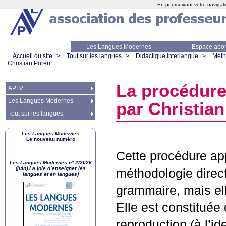
En poursuivant votre navigati
Les Langues Modernes
Espace abo
Accueil du site
>
Tout sur les langues
>
Didactique interlangue
>
Méth
Christian Puren
La procédure
APLV
Les Langues Modernes
par Christia
Tout sur les langues
Les Langues Modernes
Le nouveau numéro
Cette procédure app
Les Langues Modernes n° 2/2026
(juin) La joie d’enseigner les
méthodologie direc
langues et en langues)
grammaire, mais ell
Elle est constituée
reproduction (à l’id