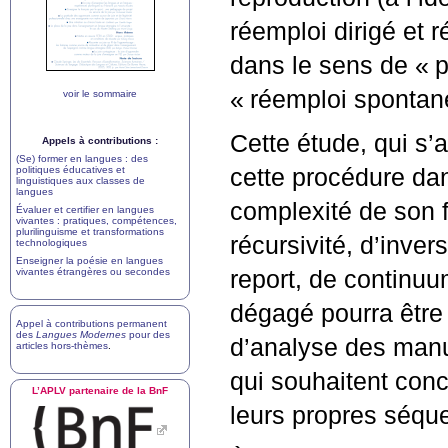
réemploi dirigé et ré
dans le sens de «
p
«
réemploi spontan
voir le sommaire
Cette étude, qui s
Appels à contributions :
(Se) former en langues : des
politiques éducatives et
cette procédure da
linguistiques aux classes de
langues
complexité de son 
Évaluer et certifier en langues
vivantes : pratiques, compétences,
plurilinguisme et transformations
récursivité, d’inve
technologiques
Enseigner la poésie en langues
vivantes étrangères ou secondes
report, de continuu
dégagé pourra être 
Appel à contributions permanent
des
Langues Modernes
pour des
d’analyse des manu
articles hors-thèmes
.
qui souhaitent conc
L’
APLV
partenaire de la BnF
leurs propres séqu