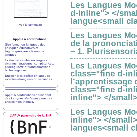
Les Langues Mod
d-inline"> </sma
langue<small cla
voir le sommaire
Les Langues Mod
Appels à contributions :
de la prononciat
(Se) former en langues : des
politiques éducatives et
– 1. Plurisensori
linguistiques aux classes de
langues
Évaluer et certifier en langues
Les Langues Mod
vivantes : pratiques, compétences,
plurilinguisme et transformations
technologiques
class="fine d-in
Enseigner la poésie en langues
l’apprentissage 
vivantes étrangères ou secondes
class="fine d-in
inline"> </small
Appel à contributions permanent
des
Langues Modernes
pour des
articles hors-thèmes
.
Les Langues Mod
L’
APLV
partenaire de la BnF
inline"> </small
langues<small cl