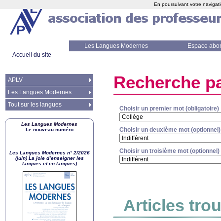
En poursuivant votre navigati
Les Langues Modernes
Espace abo
Accueil du site
Recherche pa
APLV
Les Langues Modernes
Tout sur les langues
Choisir un premier mot (obligatoire)
Les Langues Modernes
Choisir un deuxième mot (optionnel)
Le nouveau numéro
Choisir un troisième mot (optionnel)
Les Langues Modernes n° 2/2026
(juin) La joie d’enseigner les
langues et en langues)
Articles tro