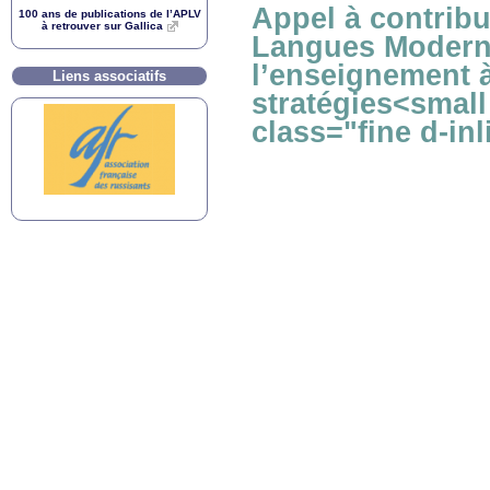
Appel à contrib
100 ans de publications de l’
APLV
à retrouver sur Gallica
Langues Moderne
l’enseignement à
Liens associatifs
stratégies<small
class="fine d-in