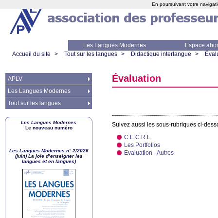
En poursuivant votre navigati
Les Langues Modernes
Espace abo
Accueil du site
>
Tout sur les langues
>
Didactique interlangue
>
Éval
Évaluation
APLV
Les Langues Modernes
Tout sur les langues
Les Langues Modernes
Suivez aussi les sous-rubriques ci-des
Le nouveau numéro
C.E.C.R.L.
Les Portfolios
Les Langues Modernes n° 2/2026
Evaluation - Autres
(juin) La joie d’enseigner les
langues et en langues)