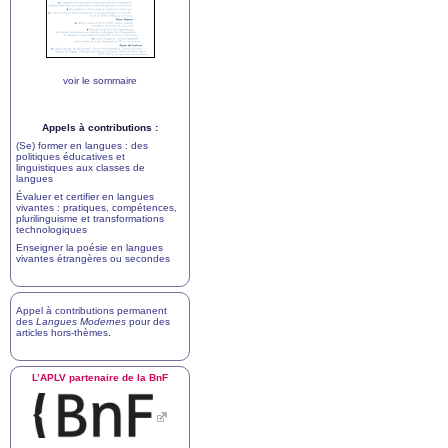
voir le sommaire
Appels à contributions :
(Se) former en langues : des
politiques éducatives et
linguistiques aux classes de
langues
Évaluer et certifier en langues
vivantes : pratiques, compétences,
plurilinguisme et transformations
technologiques
Enseigner la poésie en langues
vivantes étrangères ou secondes
Appel à contributions permanent
des
Langues Modernes
pour des
articles hors-thèmes
.
L’
APLV
partenaire de la BnF