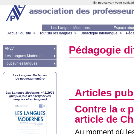
En poursuivant votre navigati
Les Langues Modernes
Espace abo
Accueil du site
>
Tout sur les langues
>
Didactique interlangue
>
Péda
Pédagogie di
APLV
Les Langues Modernes
Tout sur les langues
Les Langues Modernes
Le nouveau numéro
Articles pub
Les Langues Modernes n° 2/2026
(juin) La joie d’enseigner les
langues et en langues)
Contre la «
p
article de Ch
Au moment où les 