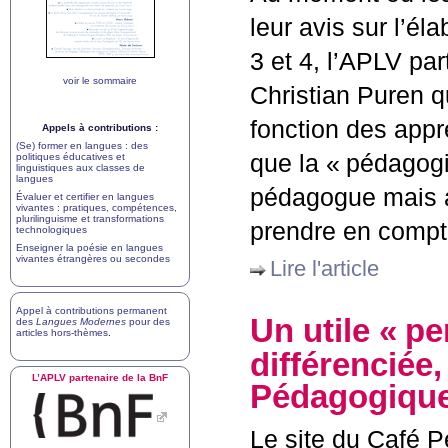
leur avis sur l’é
3 et 4, l’
APLV
part
voir le sommaire
Christian Puren q
fonction des appr
Appels à contributions :
(Se) former en langues : des
que la «
pédagogi
politiques éducatives et
linguistiques aux classes de
langues
pédagogue mais au
Évaluer et certifier en langues
vivantes : pratiques, compétences,
plurilinguisme et transformations
prendre en comp
technologiques
Enseigner la poésie en langues
vivantes étrangères ou secondes
Lire l'article
Appel à contributions permanent
Un utile «
pe
des
Langues Modernes
pour des
articles hors-thèmes
.
différenciée,
L’
APLV
partenaire de la BnF
Pédagogiqu
Le site du Café P