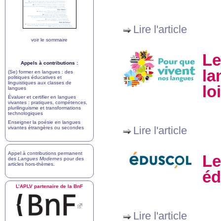
Lire l'article
voir le sommaire
Le
Appels à contributions :
la
(Se) former en langues : des
politiques éducatives et
linguistiques aux classes de
lo
langues
Évaluer et certifier en langues
vivantes : pratiques, compétences,
plurilinguisme et transformations
technologiques
Enseigner la poésie en langues
Lire l'article
vivantes étrangères ou secondes
Appel à contributions permanent
Le
des
Langues Modernes
pour des
articles hors-thèmes
.
éd
L’
APLV
partenaire de la BnF
Lire l'article