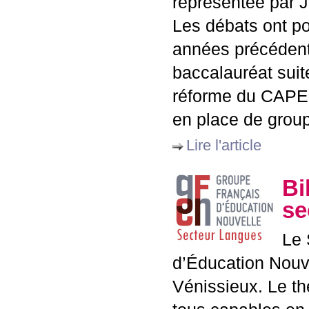
représentée par J
Les débats ont po
années précédente
baccalauréat suite
réforme du
CAPE
en place de grou
Lire l'article
Bi
se
Le 
d’Éducation Nouve
Vénissieux. Le th