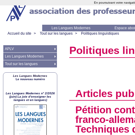
En poursuivant votre navigati
Les Langues Modernes
Espace abo
Accueil du site
>
Tout sur les langues
>
Politiques linguistiques
Politiques li
APLV
Les Langues Modernes
Tout sur les langues
Les Langues Modernes
Le nouveau numéro
Articles pub
Les Langues Modernes n° 2/2026
(juin) La joie d’enseigner les
langues et en langues)
Pétition cont
franco-allem
Techniques d