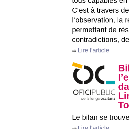
tous capables en l
C’est à travers de
l’observation, la 
permettant de rés
contradictions, d
Lire l'article
Bi
l’
da
Li
To
Le bilan se trou
Lire l'article