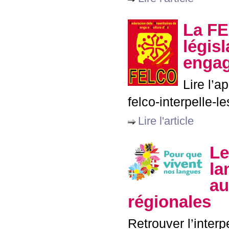
La
F
légis
engag
Lire l’a
felco-interpelle-l
Lire l'article
Le
la
au
régionales
Retrouver l’interpe