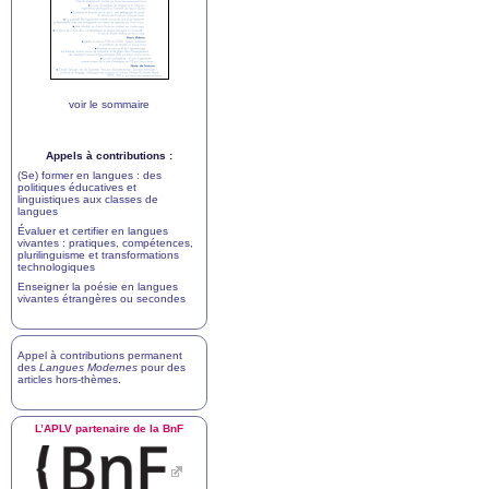
voir le sommaire
Appels à contributions :
(Se) former en langues : des
politiques éducatives et
linguistiques aux classes de
langues
Évaluer et certifier en langues
vivantes : pratiques, compétences,
plurilinguisme et transformations
technologiques
Enseigner la poésie en langues
vivantes étrangères ou secondes
Appel à contributions permanent
des
Langues Modernes
pour des
articles hors-thèmes
.
L’
APLV
partenaire de la BnF