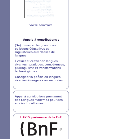
voir le sommaire
Appels à contributions :
(Se) former en langues : des
politiques éducatives et
linguistiques aux classes de
langues
Évaluer et certifier en langues
vivantes : pratiques, compétences,
plurilinguisme et transformations
technologiques
Enseigner la poésie en langues
vivantes étrangères ou secondes
Appel à contributions permanent
des
Langues Modernes
pour des
articles hors-thèmes
.
L’
APLV
partenaire de la BnF