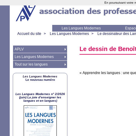
En poursuivant votre n
Les Langues Modernes
Espac
Accueil du site
>
Les Langues Modernes
>
Le dessinateur des L
Le dessin de Benoî
APLV
Les Langues Modernes
Tout sur les langues
«
Apprendre les langues : une que
Les Langues Modernes
Le nouveau numéro
Les Langues Modernes n° 2/2026
(juin) La joie d’enseigner les
langues et en langues)