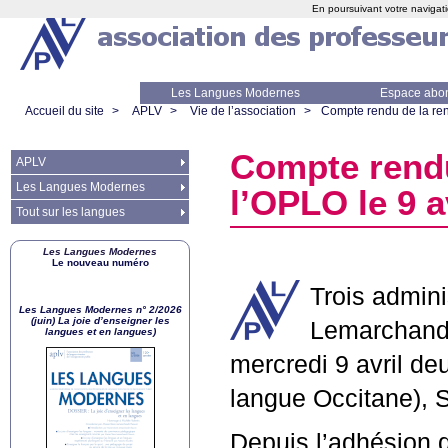
En poursuivant votre navigati
Les Langues Modernes
Espace abo
Accueil du site
>
APLV
>
Vie de l’association
>
Compte rendu de la renc
Compte rendu 
APLV
Les Langues Modernes
l’
OPLO
le 9 a
Tout sur les langues
Les Langues Modernes
Le nouveau numéro
Trois admini
Les Langues Modernes n° 2/2026
(juin) La joie d’enseigner les
Lemarchand-
langues et en langues)
mercredi 9 avril de
langue Occitane), 
Depuis l’adhésion d