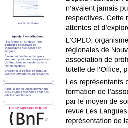
n’avaient jamais pu
respectives. Cette 
voir le sommaire
attentes et d’explo
Appels à contributions :
L’
OPLO
, organisme 
(Se) former en langues : des
politiques éducatives et
régionales de Nouve
linguistiques aux classes de
langues
Évaluer et certifier en langues
association de prof
vivantes : pratiques, compétences,
plurilinguisme et transformations
technologiques
tutelle de l’Office,
Enseigner la poésie en langues
vivantes étrangères ou secondes
Les représentants d
Appel à contributions permanent
formation de l’asso
des
Langues Modernes
pour des
articles hors-thèmes
.
par le moyen de son
L’
APLV
partenaire de la BnF
revue Les Langues 
représentation de l