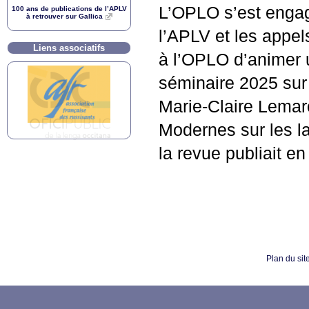
L’
OPLO
s’est engag
100 ans de publications de l’
APLV
à retrouver sur Gallica
l’
APLV
et les appel
Liens associatifs
à l’
OPLO
d’animer u
séminaire 2025 sur 
Marie-Claire Lema
Modernes sur les lan
la revue publiait e
Plan du sit