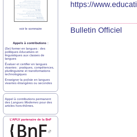
https://www.educa
Bulletin Officiel
voir le sommaire
Appels à contributions :
(Se) former en langues : des
politiques éducatives et
linguistiques aux classes de
langues
Évaluer et certifier en langues
vivantes : pratiques, compétences,
plurilinguisme et transformations
technologiques
Enseigner la poésie en langues
vivantes étrangères ou secondes
Appel à contributions permanent
des
Langues Modernes
pour des
articles hors-thèmes
.
L’
APLV
partenaire de la BnF