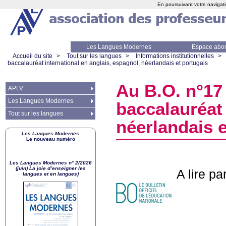
En poursuivant votre navigati
Les Langues Modernes
Espace abo
Accueil du site
>
Tout sur les langues
>
Informations institutionnelles
>
baccalauréat international en anglais, espagnol, néerlandais et portugais
Au
B.O.
n°17 
APLV
Les Langues Modernes
baccalauréat 
Tout sur les langues
néerlandais e
Les Langues Modernes
Le nouveau numéro
Les Langues Modernes n° 2/2026
(juin) La joie d’enseigner les
A lire par
langues et en langues)