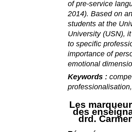
of pre-service langu
2014). Based on an
students at the Univ
University (
USN
), 
to specific professi
importance of perso
emotional dimensio
Keywords :
compet
professionalisation,
Les marqueur
des enseign
drd. Carmen