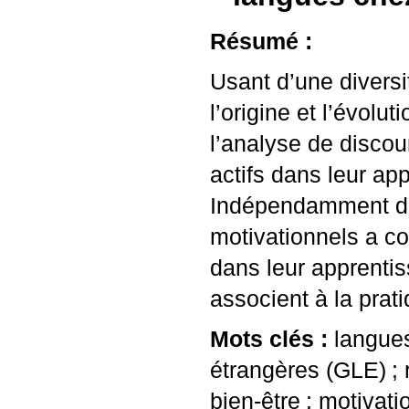
Résumé :
Usant d’une divers
l’origine et l’évolu
l’analyse de discou
actifs dans leur ap
Indépendamment de 
motivationnels a c
dans leur apprentiss
associent à la prati
Mots clés :
langues
étrangères (
GLE
)
;
bien-être
; motivati