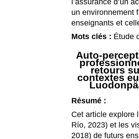
l’assurance d’un a
un environnement fa
enseignants et cell
Mots clés :
Étude c
Auto-percepti
professionne
retours s
contextes eu
Luodonpää
Résumé :
Cet article explore
Río, 2023) et les vi
2018) de futurs ens