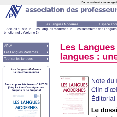
En poursuivant votre navigati
Les Langues Modernes
Espace abo
Accueil du site
>
Les Langues Modernes
>
Les sommaires des Langues
émotionnelle (Volume 1)
Les Langues 
APLV
Les Langues Modernes
langues : un
Tout sur les langues
Les Langues Modernes
Le nouveau numéro
Note du 
Les Langues Modernes n° 2/2026
(juin) La joie d’enseigner les
Clin d’œi
langues et en langues)
Éditoria
Le doss