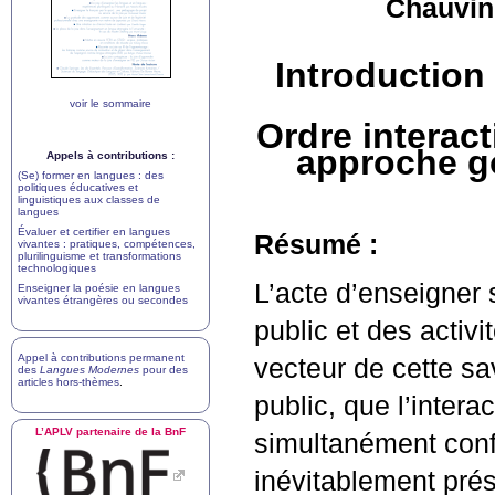
Chauvin
Introduction
voir le sommaire
Ordre interact
approche go
Appels à contributions :
(Se) former en langues : des
politiques éducatives et
linguistiques aux classes de
langues
Évaluer et certifier en langues
Résumé :
vivantes : pratiques, compétences,
plurilinguisme et transformations
technologiques
L’acte d’enseigner 
Enseigner la poésie en langues
vivantes étrangères ou secondes
public et des activi
Appel à contributions permanent
vecteur de cette s
des
Langues Modernes
pour des
articles hors-thèmes
.
public, que l’intera
L’
APLV
partenaire de la BnF
simultanément confr
inévitablement pré