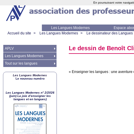
En poursuivant votre navigati
Les Langues Modernes
Espace abo
Accueil du site
>
Les Langues Modernes
>
Le dessinateur des Langues
Le dessin de Benoît C
APLV
Les Langues Modernes
Tout sur les langues
«
Enseigner les langues : une aventure
Les Langues Modernes
Le nouveau numéro
Les Langues Modernes n° 2/2026
(juin) La joie d’enseigner les
langues et en langues)