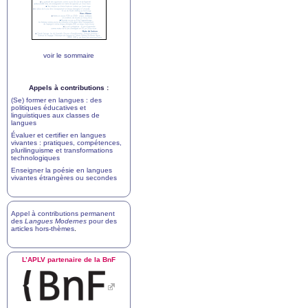
voir le sommaire
Appels à contributions :
(Se) former en langues : des
politiques éducatives et
linguistiques aux classes de
langues
Évaluer et certifier en langues
vivantes : pratiques, compétences,
plurilinguisme et transformations
technologiques
Enseigner la poésie en langues
vivantes étrangères ou secondes
Appel à contributions permanent
des
Langues Modernes
pour des
articles hors-thèmes
.
L’
APLV
partenaire de la BnF