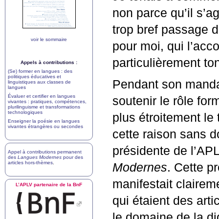
non parce qu’il s’a
trop bref passage d
voir le sommaire
pour moi, qui l’acc
particulièrement to
Appels à contributions :
(Se) former en langues : des
politiques éducatives et
Pendant son mandat
linguistiques aux classes de
langues
Évaluer et certifier en langues
soutenir le rôle for
vivantes : pratiques, compétences,
plurilinguisme et transformations
technologiques
plus étroitement le 
Enseigner la poésie en langues
vivantes étrangères ou secondes
cette raison sans do
présidente de l’
AP
Appel à contributions permanent
des
Langues Modernes
pour des
articles hors-thèmes
.
Modernes
. Cette p
manifestait clairem
L’
APLV
partenaire de la BnF
qui étaient des arti
le domaine de la d