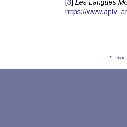
[
3
]
Les Langues M
https://www.aplv-l
Plan du sit