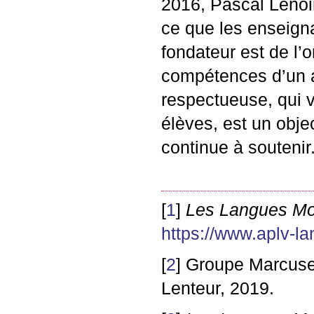
2016, Pascal Lenoir 
ce que les enseigna
fondateur est de l’o
compétences d’un a
respectueuse, qui v
élèves, est un objec
continue à soutenir
[
1
]
Les Langues M
https://www.aplv-l
[
2
]
Groupe Marcus
Lenteur, 2019.