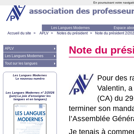
En poursuivant votre navigati
Les Langues Modernes
Espace abo
Accueil du site
>
APLV
>
Notes du président
>
Note du président 2/20
Note du prés
APLV
Les Langues Modernes
Tout sur les langues
Les Langues Modernes
Pour des ra
Le nouveau numéro
Valentin, a
Les Langues Modernes n° 2/2026
(juin) La joie d’enseigner les
(
CA
) du 29
langues et en langues)
terminer son mandat
l’Assemblée Généra
Je tenais à commen