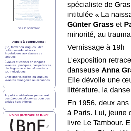
spécialiste de Gra
intitulée «
La naiss
Günter Grass
et
P
voir le sommaire
minorité, au traum
Appels à contributions :
Vernissage à 19h
(Se) former en langues : des
politiques éducatives et
linguistiques aux classes de
langues
L’exposition retrac
Évaluer et certifier en langues
vivantes : pratiques, compétences,
danseuse
Anna Gr
plurilinguisme et transformations
technologiques
Enseigner la poésie en langues
Elle dévoile une œu
vivantes étrangères ou secondes
littérature, la danse
Appel à contributions permanent
des
Langues Modernes
pour des
En 1956, deux ans a
articles hors-thèmes
.
à Paris. Lui, jeune 
L’
APLV
partenaire de la BnF
livre Le Tambour. E