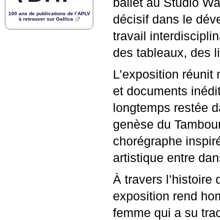
ballet au Studio W
100 ans de publications de l’
APLV
décisif dans le dév
à retrouver sur Gallica
travail interdiscipl
des tableaux, des li
L’exposition réunit
et documents inédit
longtemps restée d
genèse du Tambour f
chorégraphe inspiré
artistique entre da
À travers l’histoire
exposition rend hom
femme qui a su trac