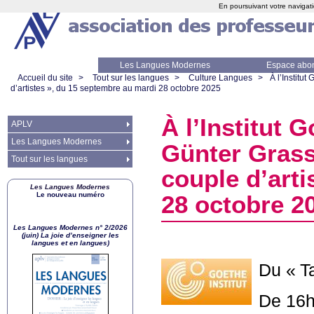
En poursuivant votre navigati
Les Langues Modernes
Espace abo
Accueil du site
>
Tout sur les langues
>
Culture Langues
>
À l’Institut
d’artistes
», du 15 septembre au mardi 28 octobre 2025
À l’Institut 
APLV
Les Langues Modernes
Günter Grass
Tout sur les langues
couple d’arti
Les Langues Modernes
Le nouveau numéro
28 octobre 2
Les Langues Modernes n° 2/2026
(juin) La joie d’enseigner les
langues et en langues)
Du «
T
De 16h