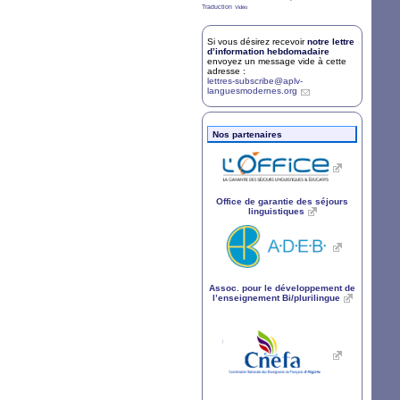
7/36
2/36
Traduction
Vidéo
Si vous désirez recevoir
notre lettre
d’information hebdomadaire
envoyez un message vide à cette
adresse :
lettres-subscribe@aplv-
languesmodernes.org
Nos partenaires
Office de garantie des séjours
linguistiques
Assoc. pour le développement de
l’enseignement Bi/plurilingue