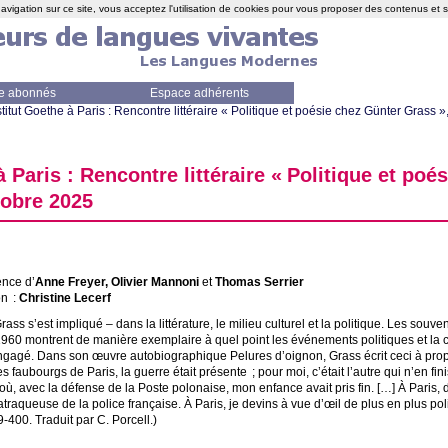
avigation sur ce site, vous acceptez l'utilisation de cookies pour vous proposer des contenus et 
e abonnés
Espace adhérents
stitut Goethe à Paris : Rencontre littéraire «
Politique et poésie chez Günter Grass
»
à Paris : Rencontre littéraire «
Politique et poé
tobre 2025
nce d’
Anne Freyer, Olivier Mannoni
et
Thomas Serrier
on :
Christine Lecerf
ass s’est impliqué – dans la littérature, le milieu culturel et la politique. Les souv
960 montrent de manière exemplaire à quel point les événements politiques et la cré
engagé. Dans son œuvre autobiographique Pelures d’oignon, Grass écrit ceci à pr
es faubourgs de Paris, la guerre était présente
; pour moi, c’était l’autre qui n’en fin
 avec la défense de la Poste polonaise, mon enfance avait pris fin. […] À Paris, d
traqueuse de la police française. À Paris, je devins à vue d’œil de plus en plus pol
9-400. Traduit par C. Porcell.)