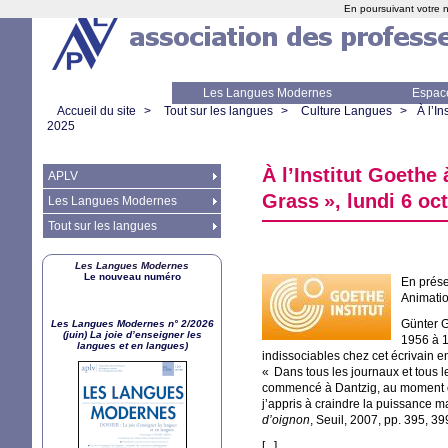
En poursuivant votre n
Les Langues Modernes
Espac
Accueil du site
>
Tout sur les langues
>
Culture Langues
>
À l’In
2025
À l’Institut Goethe 
APLV
Grass
», lundi 6 oc
Les Langues Modernes
Tout sur les langues
Les Langues Modernes
Le nouveau numéro
En prése
Animati
Günter Gr
Les Langues Modernes n° 2/2026
(juin) La joie d’enseigner les
1956 à 1
langues et en langues)
indissociables chez cet écrivain 
«
Dans tous les journaux et tous l
commencé à Dantzig, au moment où,
j’appris à craindre la puissance ma
d’oignon
, Seuil, 2007, pp. 395, 39
[...]