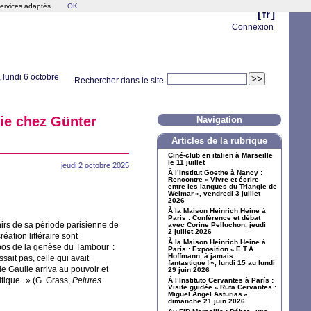
services adaptés
OK
[
fr
]
Connexion
, lundi 6 octobre
Rechercher dans le site
sie chez Günter
Navigation
Articles de la rubrique
Ciné-club en italien à Marseille
le 11 juillet
jeudi 2 octobre 2025
À l’Institut Goethe à Nancy :
Rencontre «
Vivre et écrire
entre les langues du Triangle de
Weimar
», vendredi 3 juillet
2026
À la Maison Heinrich Heine à
Paris : Conférence et débat
enirs de sa période parisienne de
avec Corine Pelluchon, jeudi
2 juillet 2026
ation littéraire sont
À la Maison Heinrich Heine à
opos de la genèse du Tambour :
Paris : Exposition «
E.T.A.
Hoffmann, à jamais
issait pas, celle qui avait
fantastique
!
», lundi 15 au lundi
e Gaulle arriva au pouvoir et
29 juin 2026
itique.
» (G. Grass,
Pelures
À l’Instituto Cervantes à París :
Visite guidée «
Ruta Cervantes :
Miguel Ángel Asturias
»,
dimanche 21 juin 2026