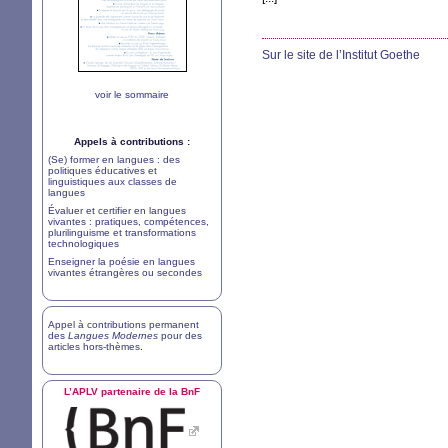
Sur le site de l’Institut Goethe
voir le sommaire
Appels à contributions :
(Se) former en langues : des
politiques éducatives et
linguistiques aux classes de
langues
Évaluer et certifier en langues
vivantes : pratiques, compétences,
plurilinguisme et transformations
technologiques
Enseigner la poésie en langues
vivantes étrangères ou secondes
Appel à contributions permanent
des
Langues Modernes
pour des
articles hors-thèmes
.
L’
APLV
partenaire de la BnF