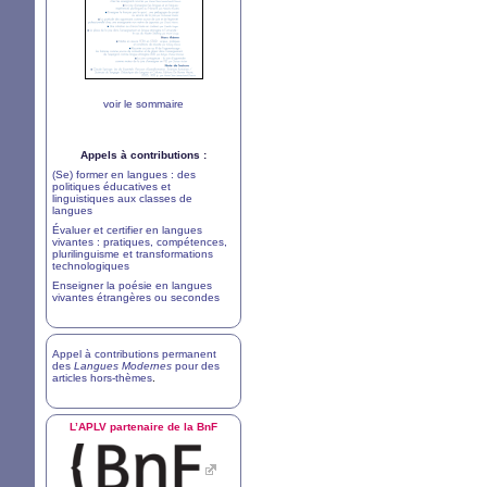
voir le sommaire
Appels à contributions :
(Se) former en langues : des
politiques éducatives et
linguistiques aux classes de
langues
Évaluer et certifier en langues
vivantes : pratiques, compétences,
plurilinguisme et transformations
technologiques
Enseigner la poésie en langues
vivantes étrangères ou secondes
Appel à contributions permanent
des
Langues Modernes
pour des
articles hors-thèmes
.
L’
APLV
partenaire de la BnF