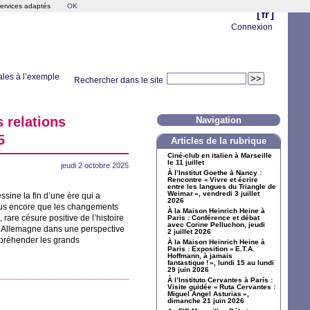
services adaptés
OK
[
fr
]
Connexion
ales à l’exemple
Rechercher dans le site
 relations
Navigation
5
Articles de la rubrique
Ciné-club en italien à Marseille
le 11 juillet
jeudi 2 octobre 2025
À l’Institut Goethe à Nancy :
Rencontre «
Vivre et écrire
entre les langues du Triangle de
Weimar
», vendredi 3 juillet
sine la fin d’une ère qui a
2026
Plus encore que les changements
À la Maison Heinrich Heine à
 rare césure positive de l’histoire
Paris : Conférence et débat
avec Corine Pelluchon, jeudi
 l’Allemagne dans une perspective
2 juillet 2026
ppréhender les grands
À la Maison Heinrich Heine à
Paris : Exposition «
E.T.A.
Hoffmann, à jamais
fantastique
!
», lundi 15 au lundi
29 juin 2026
À l’Instituto Cervantes à París :
Visite guidée «
Ruta Cervantes :
Miguel Ángel Asturias
»,
dimanche 21 juin 2026