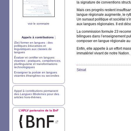
la signature de conventions structur
Mais ces progrès restent insuffisa
langue régionale augmente, le ryth
Un sursaut politique et sociétal s
voir le sommaire
aux langues régionales. Il est dé
La commission formule 23 recomman
bilingues dans l’enseignement pub
Appels à contributions :
composer en langue régionale au 
(Se) former en langues : des
politiques éducatives et
Enfin, elle appelle à un effort ma
linguistiques aux classes de
langues
immatériel vivant de notre Nation.
Évaluer et certifier en langues
vivantes : pratiques, compétences,
plurilinguisme et transformations
technologiques
Sénat
Enseigner la poésie en langues
vivantes étrangères ou secondes
Appel à contributions permanent
des
Langues Modernes
pour des
articles hors-thèmes
.
L’
APLV
partenaire de la BnF