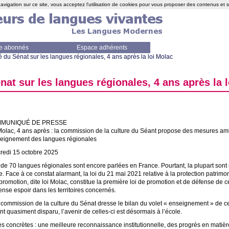
avigation sur ce site, vous acceptez l'utilisation de cookies pour vous proposer des contenus et 
e abonnés
Espace adhérents
u Sénat sur les langues régionales, 4 ans après la loi Molac
t sur les langues régionales, 4 ans après la l
MUNIQU
É
DE
PRESSE
Molac, 4 ans après : la commission de la culture du Séant propose des mesures am
seignement des langues régionales
redi 15 octobre 2025
 de 70 langues régionales sont encore parlées en France. Pourtant, la plupart son
e. Face à ce constat alarmant, la loi du 21 mai 2021 relative à la protection patrim
 promotion, dite loi Molac, constitue la première loi de promotion et de défense de c
nse espoir dans les territoires concernés.
commission de la culture du Sénat dresse le bilan du volet «
enseignement
» de ce
t quasiment disparu, l’avenir de celles-ci est désormais à l’école.
s concrètes : une meilleure reconnaissance institutionnelle, des progrès en matiè