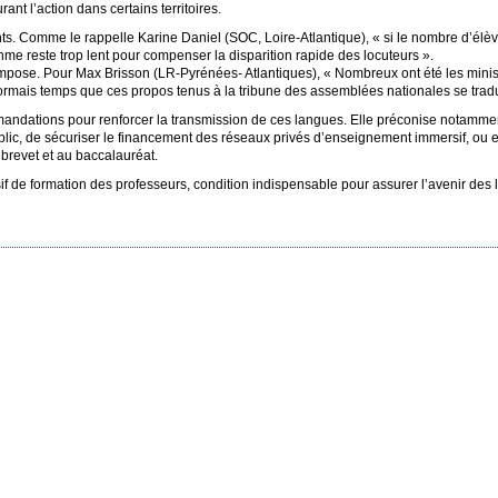
ant l’action dans certains territoires.
nts. Comme le rappelle Karine Daniel (
SOC
, Loire-Atlantique), «
si le nombre d’élè
me reste trop lent pour compenser la disparition rapide des locuteurs
».
’impose. Pour Max Brisson (
LR
-Pyrénées- Atlantiques), «
Nombreux ont été les minis
sormais temps que ces propos tenus à la tribune des assemblées nationales se trad
dations pour renforcer la transmission de ces langues. Elle préconise notamment
lic, de sécuriser le financement des réseaux privés d’enseignement immersif, ou 
brevet et au baccalauréat.
ssif de formation des professeurs, condition indispensable pour assurer l’avenir des