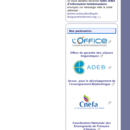
Si vous désirez recevoir
notre lettre
d’information hebdomadaire
envoyez un message vide à cette
adresse :
lettres-subscribe@aplv-
languesmodernes.org
Nos partenaires
Office de garantie des séjours
linguistiques
Assoc. pour le développement de
l’enseignement Bi/plurilingue
Coordination Nationale des
Enseignants de Français
d’Algérie