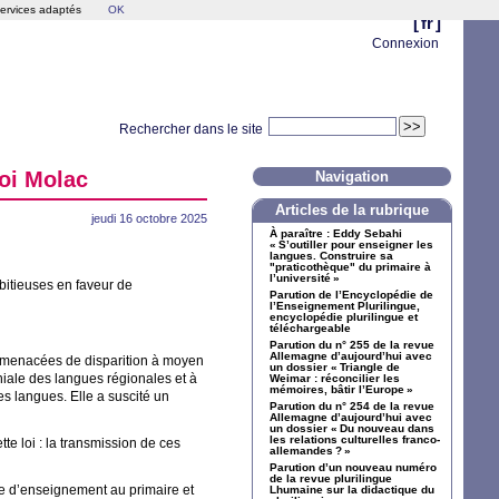
services adaptés
OK
[
fr
]
Connexion
Rechercher dans le site
oi Molac
Navigation
Articles de la rubrique
jeudi 16 octobre 2025
À paraître : Eddy Sebahi
«
S’outiller pour enseigner les
langues. Construire sa
"praticothèque" du primaire à
l’université
»
bitieuses en faveur de
Parution de l’Encyclopédie de
l’Enseignement Plurilingue,
encyclopédie plurilingue et
téléchargeable
Parution du n° 255 de la revue
Allemagne d’aujourd’hui avec
t menacées de disparition à moyen
un dossier «
Triangle de
oniale des langues régionales et à
Weimar : réconcilier les
mémoires, bâtir l’Europe
»
es langues. Elle a suscité un
Parution du n° 254 de la revue
Allemagne d’aujourd’hui avec
un dossier «
Du nouveau dans
les relations culturelles franco-
tte loi : la transmission de ces
allemandes
?
»
Parution d’un nouveau numéro
de la revue plurilingue
re d’enseignement au primaire et
Lhumaine sur la didactique du