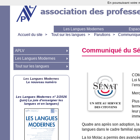
En poursuivant votre n
Les Langues Modernes
Espac
Accueil du site
>
Tout sur les langues
>
Parutions
>
Communiqué d
Communiqué du Séna
APLV
Les Langues Modernes
Tout sur les langues
COM
Les Langues Modernes
Loi 
Le nouveau numéro
l’en
Merc
Les Langues Modernes n° 2/2026
(juin) La joie d’enseigner les
Plus
langues et en langues)
term
leur
imme
Quatre ans après son adoption, la 
langues dans le cadre familial ayan
La loi Molac a permis des avancée