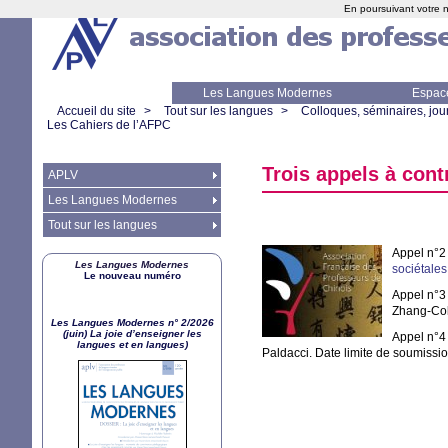
En poursuivant votre n
Les Langues Modernes
Espac
Accueil du site
>
Tout sur les langues
>
Colloques, séminaires, jour
Les Cahiers de l’
AFPC
Trois appels à cont
APLV
Les Langues Modernes
Tout sur les langues
Appel n°2
Les Langues Modernes
sociétales
Le nouveau numéro
Appel n°3
Zhang-Coli
Les Langues Modernes n° 2/2026
(juin) La joie d’enseigner les
Appel n°4
langues et en langues)
Paldacci. Date limite de soumissi