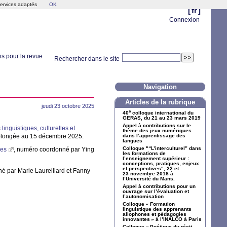
services adaptés
OK
[
fr
]
Connexion
ns pour la revue
Rechercher dans le site
Navigation
Articles de la rubrique
jeudi 23 octobre 2025
e
40
colloque international du
GERAS
, du 21 au 23 mars 2019
Appel à contributions sur le
inguistiques, culturelles et
thème des jeux numériques
rolongée au 15 décembre 2025.
dans l’apprentissage des
langues
Colloque​ "“L’interculturel” dans
ves
, numéro coordonné par Ying
les formations de
l’enseignement supérieur :
conceptions, pratiques, enjeux
et perspectives", 22 et
né par Marie Laureillard et Fanny
23 novembre 2018 à
l’Université du Mans.
Appel à contributions pour un
ouvrage sur l’évaluation et
l’autonomisation
Colloque «
Formation
linguistique des apprenants
allophones et pédagogies
innovantes
» à l’
INALCO
à Paris
Colloque «
Poétique du récit