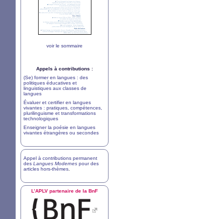
voir le sommaire
Appels à contributions :
(Se) former en langues : des
politiques éducatives et
linguistiques aux classes de
langues
Évaluer et certifier en langues
vivantes : pratiques, compétences,
plurilinguisme et transformations
technologiques
Enseigner la poésie en langues
vivantes étrangères ou secondes
Appel à contributions permanent
des
Langues Modernes
pour des
articles hors-thèmes
.
L’
APLV
partenaire de la BnF