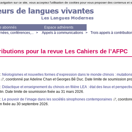
avigation sur ce site, vous acceptez l'utilisation de cookies pour vous proposer des contenus et 
e abonnés
Espace adhérents
nées, conférences,...
>
Appels à communications
>
Trois appels à contributio
ributions pour la revue Les Cahiers de l’
AFPC
 :
Néologismes et nouvelles formes d’expression dans le monde chinois : mutations l
, coordonné par Adeline Chan et Georges Bê Duc. Date limite de soumission p
 :
Didactique et enseignement du chinois en filière
LEA
: état des lieux et perspecti
n. Date limite de soumission fixée au 31 mars 2026.
 :
Le pouvoir de l’image dans les sociétés sinophones contemporaines
, coordon
on fixée au 30 septembre 2026.