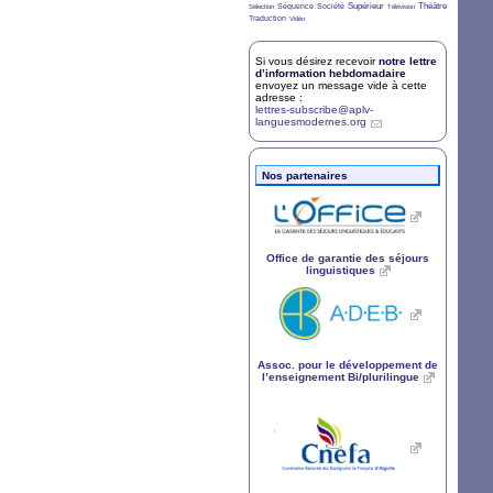
3/36
7/36
4/36
8/36
2/36
9/36
Supérieur
Théâtre
Séquence
Société
Sélection
Télévision
7/36
2/36
Traduction
Vidéo
Si vous désirez recevoir
notre lettre
d’information hebdomadaire
envoyez un message vide à cette
adresse :
lettres-subscribe@aplv-
languesmodernes.org
Nos partenaires
Office de garantie des séjours
linguistiques
Assoc. pour le développement de
l’enseignement Bi/plurilingue