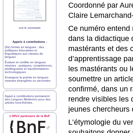
Coordonné par Aurél
Claire Lemarchand-
Ce numéro entend m
voir le sommaire
dans la didactique d
Appels à contributions :
mastérants et des 
(Se) former en langues : des
politiques éducatives et
linguistiques aux classes de
d’apprentissage par
langues
Évaluer et certifier en langues
vivantes : pratiques, compétences,
les mastérants ou 
plurilinguisme et transformations
technologiques
soumettre un articl
Enseigner la poésie en langues
vivantes étrangères ou secondes
confirmé, dans un ra
Appel à contributions permanent
rendre visibles le
des
Langues Modernes
pour des
articles hors-thèmes
.
jeunes chercheurs de
L’
APLV
partenaire de la BnF
L’étymologie du ve
souhaitons donner 