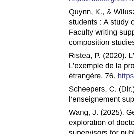
Quynn, K., & Wilusz
students : A study o
Faculty writing sup
composition studie
Ristea, P. (2020). 
L’exemple de la pr
étrangère, 76.
http
Scheepers, C. (Dir.)
l’enseignement sup
Wang, J. (2025). Ge
exploration of docto
supervisors for pub