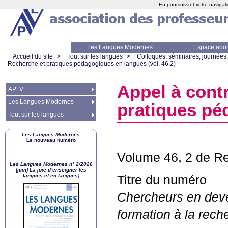
En poursuivant votre navigati
Les Langues Modernes
Espace abo
Accueil du site
>
Tout sur les langues
>
Colloques, séminaires, journées,
Recherche et pratiques pédagogiques en langues (vol. 46,2)
Appel à cont
APLV
Les Langues Modernes
pratiques pé
Tout sur les langues
Les Langues Modernes
Le nouveau numéro
Volume 46, 2 de Re
Les Langues Modernes n° 2/2026
(juin) La joie d’enseigner les
langues et en langues)
Titre du numéro
Chercheurs en deve
formation à la rec