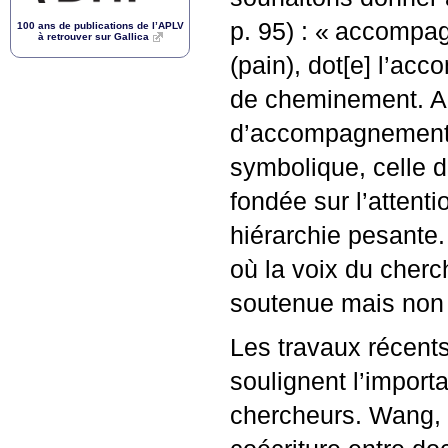
p. 95) : «
accompagn
100 ans de publications de l’
APLV
à retrouver sur Gallica
(pain), dot[e] l’ac
de cheminement. Ain
d’accompagnement es
symbolique, celle 
fondée sur l’attentio
hiérarchie pesante.
où la voix du cherc
soutenue mais non 
Les travaux récents 
soulignent l’import
chercheurs. Wang, L