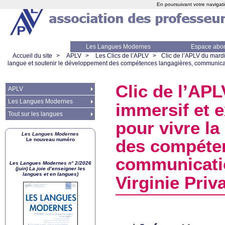
En poursuivant votre navigati
Les Langues Modernes
Espace abo
Accueil du site
>
APLV
>
Les Clics de l’APLV
>
Clic de l’
APLV
du mardi
langue et soutenir le développement des compétences langagières, communicat
Clic de l’
APL
APLV
Les Langues Modernes
immersif et 
Tout sur les langues
pour vivre la
Les Langues Modernes
Le nouveau numéro
des compéten
communicatio
Les Langues Modernes n° 2/2026
(juin) La joie d’enseigner les
langues et en langues)
Virginie Pri