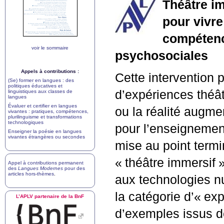
Théâtre i
pour vivre
compétenc
voir le sommaire
psychosociales
Appels à contributions :
Cette intervention p
(Se) former en langues : des
politiques éducatives et
d’expériences théât
linguistiques aux classes de
langues
Évaluer et certifier en langues
ou la réalité augme
vivantes : pratiques, compétences,
plurilinguisme et transformations
technologiques
pour l’enseignemen
Enseigner la poésie en langues
vivantes étrangères ou secondes
mise au point termi
«
théâtre immersif
»
Appel à contributions permanent
des
Langues Modernes
pour des
articles hors-thèmes
.
aux technologies nu
la catégorie d’«
exp
L’
APLV
partenaire de la BnF
d’exemples issus d