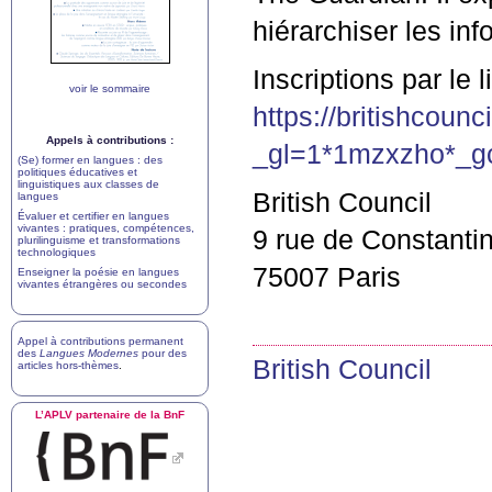
hiérarchiser les inf
Inscriptions par le l
voir le sommaire
https://britishcou
Appels à contributions :
_gl=1*1mzxzho*
(Se) former en langues : des
politiques éducatives et
linguistiques aux classes de
British Council
langues
Évaluer et certifier en langues
vivantes : pratiques, compétences,
9 rue de Constanti
plurilinguisme et transformations
technologiques
75007 Paris
Enseigner la poésie en langues
vivantes étrangères ou secondes
Appel à contributions permanent
des
Langues Modernes
pour des
British Council
articles hors-thèmes
.
L’
APLV
partenaire de la BnF