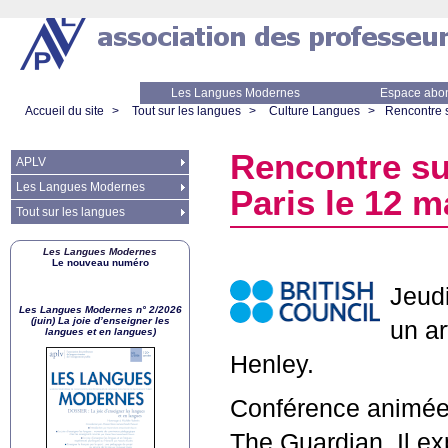
Les Langues Modernes
Espace abo
Accueil du site
>
Tout sur les langues
>
Culture Langues
>
Rencontre s
Rencontre sur
APLV
Les Langues Modernes
Paris le 12 m
Tout sur les langues
Les Langues Modernes
Le nouveau numéro
Jeudi
Les Langues Modernes n° 2/2026
(juin) La joie d’enseigner les
un ar
langues et en langues)
Henley.
Conférence animée 
The Guardian. Il ex