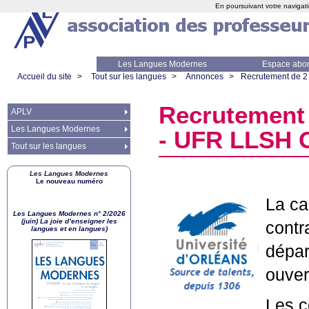
En poursuivant votre navigati
Les Langues Modernes
Espace abo
Accueil du site
>
Tout sur les langues
>
Annonces
>
Recrutement de 2 
Recrutement 
APLV
Les Langues Modernes
-
UFR
LLSH
O
Tout sur les langues
Les Langues Modernes
Le nouveau numéro
La ca
Les Langues Modernes n° 2/2026
(juin) La joie d’enseigner les
contr
langues et en langues)
dépa
ouver
Les c