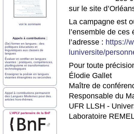
sur le site d’Orléan
La campagne est ou
voir le sommaire
l’ensemble de ces é
Appels à contributions :
l’adresse :
https://w
(Se) former en langues : des
politiques éducatives et
luniversite/person
linguistiques aux classes de
langues
Évaluer et certifier en langues
vivantes : pratiques, compétences,
Pour toute précisio
plurilinguisme et transformations
technologiques
Élodie Gallet
Enseigner la poésie en langues
vivantes étrangères ou secondes
Maître de conférenc
Appel à contributions permanent
Responsable du M
des
Langues Modernes
pour des
articles hors-thèmes
.
UFR
LLSH
- Univer
L’
APLV
partenaire de la BnF
Laboratoire
REMEL