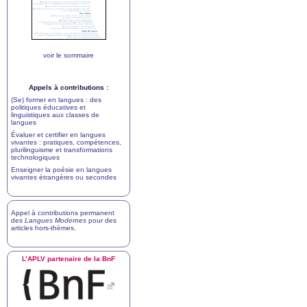
voir le sommaire
Appels à contributions :
(Se) former en langues : des
politiques éducatives et
linguistiques aux classes de
langues
Évaluer et certifier en langues
vivantes : pratiques, compétences,
plurilinguisme et transformations
technologiques
Enseigner la poésie en langues
vivantes étrangères ou secondes
Appel à contributions permanent
des
Langues Modernes
pour des
articles hors-thèmes
.
L’
APLV
partenaire de la BnF