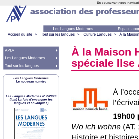
En poursuivant votre navigati
Les Langues Modernes
Espace abo
Accueil du site
>
Tout sur les langues
>
Culture Langues
>
À la Maison
À la Maison H
APLV
Les Langues Modernes
spéciale Ilse
Tout sur les langues
Les Langues Modernes
Le nouveau numéro
À l’occ
Les Langues Modernes n° 2/2026
(juin) La joie d’enseigner les
l’écriva
langues et en langues)
19h00 
Wo ich wohne
(
AT
,
Histoire et histoi