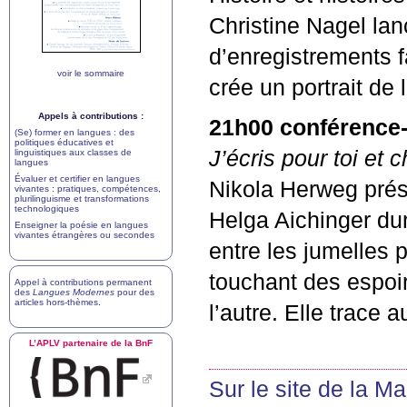
Christine Nagel lan
d’enregistrements f
voir le sommaire
crée un portrait de 
Appels à contributions :
21h00 conférence-
(Se) former en langues : des
politiques éducatives et
J’écris pour toi et
linguistiques aux classes de
langues
Évaluer et certifier en langues
Nikola Herweg prése
vivantes : pratiques, compétences,
plurilinguisme et transformations
technologiques
Helga Aichinger du
Enseigner la poésie en langues
vivantes étrangères ou secondes
entre les jumelles
touchant des espoi
Appel à contributions permanent
des
Langues Modernes
pour des
articles hors-thèmes
.
l’autre. Elle trace 
L’
APLV
partenaire de la BnF
Sur le site de la M