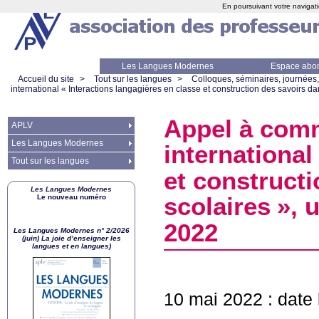
En poursuivant votre navigati
Les Langues Modernes
Espace abo
Accueil du site
>
Tout sur les langues
>
Colloques, séminaires, journées,
international «
Interactions langagières en classe et construction des savoirs dan
Appel à comm
APLV
Les Langues Modernes
international
Tout sur les langues
et constructi
Les Langues Modernes
Le nouveau numéro
scolaires
», 
2022
Les Langues Modernes n° 2/2026
(juin) La joie d’enseigner les
langues et en langues)
10 mai 2022 : date