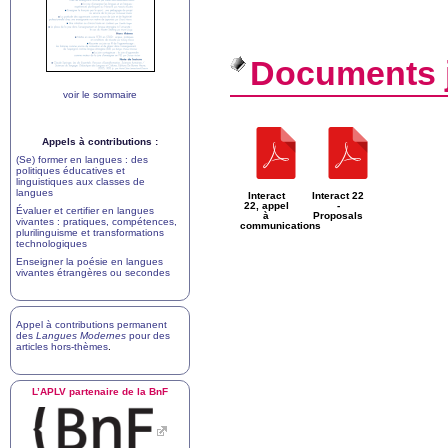
Documents j
voir le sommaire
Appels à contributions :
(Se) former en langues : des
politiques éducatives et
linguistiques aux classes de
langues
Interact
Interact 22
22, appel
-
Évaluer et certifier en langues
à
Proposals
vivantes : pratiques, compétences,
communications
plurilinguisme et transformations
technologiques
Enseigner la poésie en langues
vivantes étrangères ou secondes
Appel à contributions permanent
des
Langues Modernes
pour des
articles hors-thèmes
.
L’
APLV
partenaire de la BnF