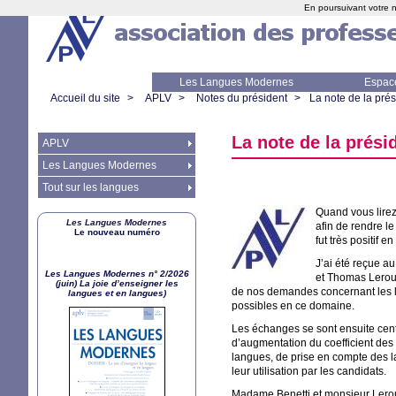
En poursuivant votre n
Les Langues Modernes
Espac
Accueil du site
>
APLV
>
Notes du président
>
La note de la pré
La note de la prési
APLV
Les Langues Modernes
Tout sur les langues
Quand vous lirez
Les Langues Modernes
afin de rendre le
Le nouveau numéro
fut très positif 
J’ai été reçue a
Les Langues Modernes n° 2/2026
et Thomas Leroux
(juin) La joie d’enseigner les
de nos demandes concernant les la
langues et en langues)
possibles en ce domaine.
Les échanges se sont ensuite centr
d’augmentation du coefficient des
langues, de prise en compte des l
leur utilisation par les candidats.
Madame Benetti et monsieur Leroux