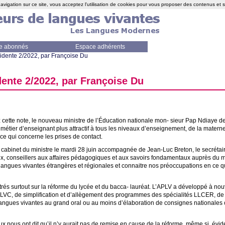
avigation sur ce site, vous acceptez l'utilisation de cookies pour vous proposer des contenus et 
e abonnés
Espace adhérents
sidente 2/2022, par Françoise Du
dente 2/2022, par Françoise Du
 cette note, le nouveau ministre de l’Éducation nationale mon- sieur Pap Ndiaye devr
 métier d’enseignant plus attractif à tous les niveaux d’enseignement, de la maternel
en ce qui concerne les prises de contact.
u cabinet du ministre le mardi 28 juin accompagnée de Jean-Luc Breton, le secrétair
, conseillers aux affaires pédagogiques et aux savoirs fondamentaux auprès du min
ngues vivantes étrangères et régionales et connaitre nos préoccupations en ce q
és surtout sur la réforme du lycée et du bacca- lauréat. L’
APLV
a développé à nou
LVC
, de simplification et d’allègement des programmes des spécialités
LLCER
, de
angues vivantes au grand oral ou au moins d’élaboration de consignes nationales cl
 nous ont dit qu’il n’y aurait pas de remise en cause de la réforme, même si, év