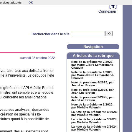
services adaptés
OK
[
fr
]
Connexion
Rechercher dans le site
Navigation
Articles de la rubrique
samedi 22 octobre 2022
Note de la présidente 2/2026,
par Marie-Claire Lemarchand-
Chauvin
a faire face aux défis à affronter
Note de la présidente 1/2026,
le à l’université. Le début de l’été
par Marie-Claire Lemarchand-
Chauvin
Note du président 4/2025, par
Jean-Luc Breton
e général de l’
APLV
. Julie Benetti
Note du président 3/2025, par
istre, ont semblé être à l’écoute
Jean-Luc Breton
ui concerne les améliorations
Note du président 2/2025, par
Jean-Luc Breton
Note de la présidente 1/2025,
par Michèle Valentin
veau ses analyses : demandes
La note de la présidente 4/2024,
 création de spécialités bi-
par Michèle Valentin
aires quant à la possibilité de
La note de la présidente 3/2024,
par Michèle Valentin
La note de la présidente 2/2024,
par Michèle Valentin
idemment, des ajustements sont