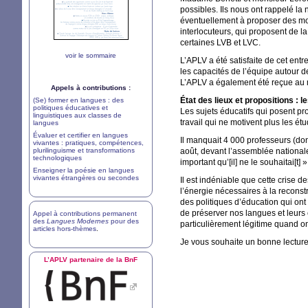
possibles. Ils nous ont rappelé la 
éventuellement à proposer des modi
interlocuteurs, qui proposent de la
certaines
LVB
et
LVC
.
voir le sommaire
L’
APLV
a été satisfaite de cet entr
les capacités de l’équipe autour 
L’
APLV
a également été reçue au m
Appels à contributions :
État des lieux et propositions : l
(Se) former en langues : des
politiques éducatives et
Les sujets éducatifs qui posent p
linguistiques aux classes de
travail qui ne motivent plus les ét
langues
Évaluer et certifier en langues
Il manquait 4 000 professeurs (don
vivantes : pratiques, compétences,
plurilinguisme et transformations
août, devant l’assemblée national
technologiques
important qu’[il] ne le souhaitai[t]
»
Enseigner la poésie en langues
vivantes étrangères ou secondes
Il est indéniable que cette crise d
l’énergie nécessaires à la reconst
des politiques d’éducation qui ont
de préserver nos langues et leurs 
Appel à contributions permanent
des
Langues Modernes
pour des
particulièrement légitime quand on
articles hors-thèmes
.
Je vous souhaite un bonne lecture
L’
APLV
partenaire de la BnF