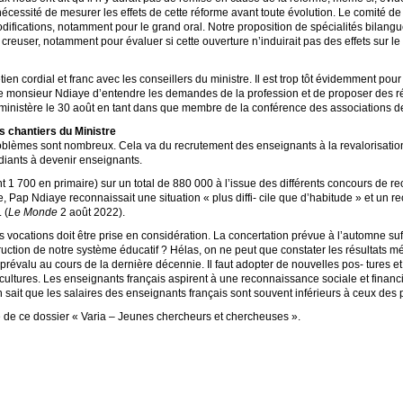
nécessité de mesurer les effets de cette réforme avant toute évolution. Le comité de 
fications, notamment pour le grand oral. Notre proposition de spécialités bilangues
 creuser, notamment pour évaluer si cette ouverture n’induirait pas des effets sur le
etien cordial et franc avec les conseillers du ministre. Il est trop tôt évidemment pou
de monsieur Ndiaye d’entendre les demandes de la profession et de proposer des r
inistère le 30 août en tant dans que membre de la conférence des associations de
es chantiers du Ministre
roblèmes sont nombreux. Cela va du recrutement des enseignants à la revalorisation
udiants à devenir enseignants.
t 1 700 en primaire) sur un total de 880 000 à l’issue des différents concours de 
e, Pap Ndiaye reconnaissait une situation «
plus diffi- cile que d’habitude
» et un r
. (
Le Monde
2 août 2022).
es vocations doit être prise en considération. La concertation prévue à l’automne suffi
ruction de notre système éducatif
? Hélas, on ne peut que constater les résultats m
 prévalu au cours de la dernière décennie. Il faut adopter de nouvelles pos- tures e
cultures. Les enseignants français aspirent à une reconnaissance sociale et financ
 sait que les salaires des enseignants français sont souvent inférieurs à ceux des 
 de ce dossier «
Varia – Jeunes chercheurs et chercheuses
».