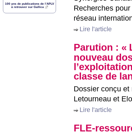
100 ans de publications de l’
APLV
Recherches pour le
à retrouver sur Gallica
réseau internatio
Lire l'article
Parution : «
nouveau dos
l’exploitati
classe de lan
Dossier conçu et 
Letourneau et El
Lire l'article
FLE
-ressour