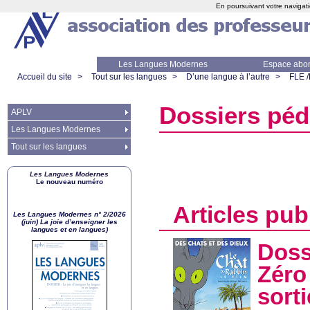
En poursuivant votre navigati
Les Langues Modernes
Espace abo
Accueil du site
>
Tout sur les langues
>
D’une langue à l’autre
>
FLE 
Dossiers pé
APLV
Les Langues Modernes
Tout sur les langues
Les Langues Modernes
Le nouveau numéro
Articles pub
Les Langues Modernes n° 2/2026
(juin) La joie d’enseigner les
langues et en langues)
Doss
Zéro
sorti