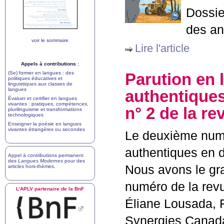
Dossie
des an
voir le sommaire
Lire l'article
Appels à contributions :
(Se) former en langues : des
Parution en l
politiques éducatives et
linguistiques aux classes de
langues
authentiques 
Évaluer et certifier en langues
vivantes : pratiques, compétences,
n° 2 de la re
plurilinguisme et transformations
technologiques
Enseigner la poésie en langues
vivantes étrangères ou secondes
Le deuxième numé
authentiques en di
Appel à contributions permanent
des
Langues Modernes
pour des
Nous avons le gra
articles hors-thèmes
.
numéro de la revu
L’
APLV
partenaire de la BnF
Éliane Lousada, F
Synergies Canad