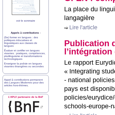
La place du lingu
langagière
voir le sommaire
Lire l'article
Appels à contributions :
(Se) former en langues : des
Publication 
politiques éducatives et
linguistiques aux classes de
langues
l’intégratio
Évaluer et certifier en langues
vivantes : pratiques, compétences,
plurilinguisme et transformations
technologiques
Le rapport Eurydic
Enseigner la poésie en langues
vivantes étrangères ou secondes
«
Integrating stu
- national polici
Appel à contributions permanent
des
Langues Modernes
pour des
articles hors-thèmes
.
pays est disponibl
policies/eurydice
L’
APLV
partenaire de la BnF
schools-europe-n