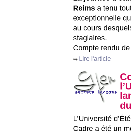
Reims
a tenu tou
exceptionnelle qua
au cours desquel
stagiaires.
Compte rendu d
Lire l'article
Co
l’
la
du
L’Université d’É
Cadre a été un mom