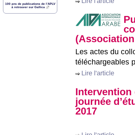
Lire l'article
100 ans de publications de l’
APLV
à retrouver sur Gallica
Pu
co
(Association
Les actes du coll
téléchargeables p
Lire l'article
Intervention
journée d’é
2017
Lire l'article