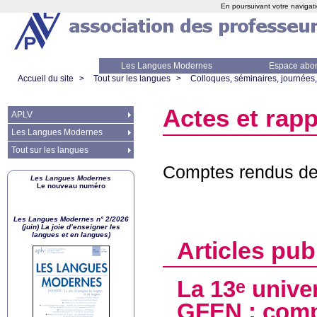
En poursuivant votre navigati
Les Langues Modernes
Espace abo
Accueil du site
>
Tout sur les langues
>
Colloques, séminaires, journées,
Actes et rap
APLV
Les Langues Modernes
Tout sur les langues
Comptes rendus de 
Les Langues Modernes
Le nouveau numéro
Les Langues Modernes n° 2/2026
(juin) La joie d’enseigner les
langues et en langues)
Articles pub
La 13
univer
e
GFEN
: comp