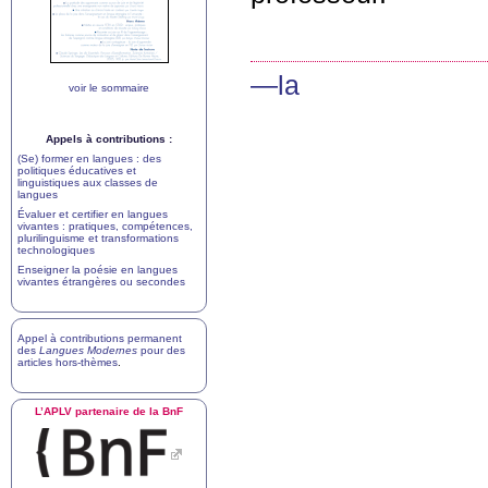
—la
voir le sommaire
Appels à contributions :
(Se) former en langues : des
politiques éducatives et
linguistiques aux classes de
langues
Évaluer et certifier en langues
vivantes : pratiques, compétences,
plurilinguisme et transformations
technologiques
Enseigner la poésie en langues
vivantes étrangères ou secondes
Appel à contributions permanent
des
Langues Modernes
pour des
articles hors-thèmes
.
L’
APLV
partenaire de la BnF