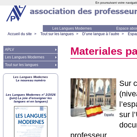
En poursuivant votre navigati
Les Langues Modernes
Espace abo
Accueil du site
>
Tout sur les langues
>
D’une langue à l’autre
>
Espa
Materiales p
APLV
Les Langues Modernes
Tout sur les langues
Les Langues Modernes
Le nouveau numéro
Sur 
(niv
Les Langues Modernes n° 2/2026
(juin) La joie d’enseigner les
langues et en langues)
l’es
sur 
docum
professeur.