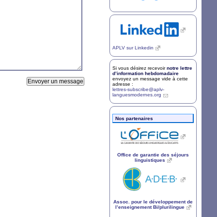
APLV
sur Linkedin
Si vous désirez recevoir
notre lettre
d’information hebdomadaire
envoyez un message vide à cette
adresse :
lettres-subscribe@aplv-
languesmodernes.org
Nos partenaires
Office de garantie des séjours
linguistiques
Assoc. pour le développement de
l’enseignement Bi/plurilingue