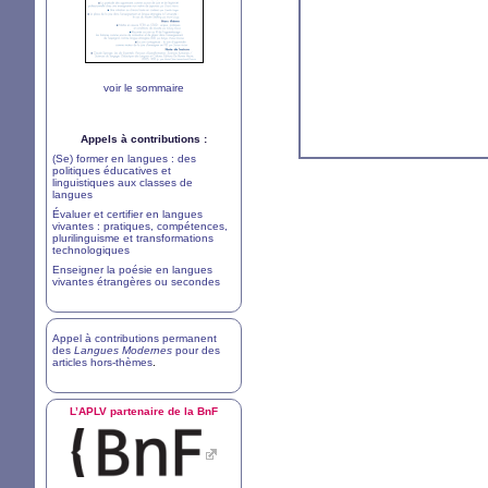
voir le sommaire
Appels à contributions :
(Se) former en langues : des
politiques éducatives et
linguistiques aux classes de
langues
Évaluer et certifier en langues
vivantes : pratiques, compétences,
plurilinguisme et transformations
technologiques
Enseigner la poésie en langues
vivantes étrangères ou secondes
Appel à contributions permanent
des
Langues Modernes
pour des
articles hors-thèmes
.
L’
APLV
partenaire de la BnF