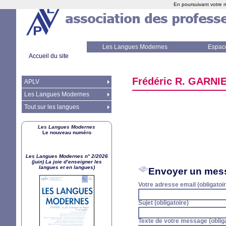
En poursuivant votre n
Les Langues Modernes
Espac
Accueil du site
Frédéric R.
GARNI
APLV
Les Langues Modernes
Tout sur les langues
Les Langues Modernes
Le nouveau numéro
Les Langues Modernes n° 2/2026
(juin) La joie d’enseigner les
langues et en langues)
Envoyer un mes
Votre adresse email (obligatoir
Sujet (obligatoire)
Texte de votre message (obliga