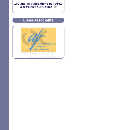
100 ans de publications de l’
APLV
à retrouver sur Gallica
Liens associatifs