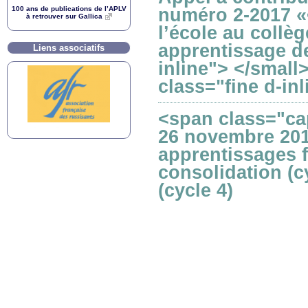
100 ans de publications de l’
APLV
numéro 2-2017 «<
à retrouver sur Gallica
l’école au collè
apprentissage d
Liens associatifs
inline"> </small
class="fine d-in
<span class="ca
26 novembre 201
apprentissages f
consolidation (c
(cycle 4)