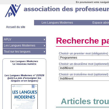
En poursuivant votre navigati
Les Langues Modernes
Espace abo
Accueil du site
Recherche pa
APLV
Les Langues Modernes
Tout sur les langues
Choisir un premier mot (obligatoire)
Les Langues Modernes
Choisir un deuxième mot (optionnel)
Le nouveau numéro
Choisir un troisième mot (optionnel)
Les Langues Modernes n° 2/2026
(juin) La joie d’enseigner les
langues et en langues)
Articles tro