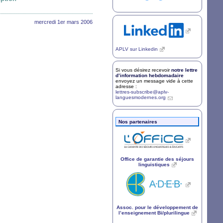
mercredi 1er mars 2006
APLV
sur Linkedin
Si vous désirez recevoir
notre lettre
d’information hebdomadaire
envoyez un message vide à cette
adresse :
lettres-subscribe@aplv-
languesmodernes.org
Nos partenaires
Office de garantie des séjours
linguistiques
Assoc. pour le développement de
l’enseignement Bi/plurilingue