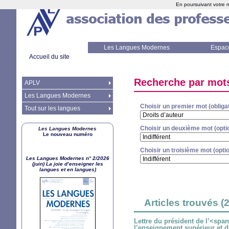
En poursuivant votre n
Les Langues Modernes
Espac
Accueil du site
Recherche par mot
APLV
Les Langues Modernes
Choisir un premier mot (obligat
Tout sur les langues
Choisir un deuxième mot (opti
Les Langues Modernes
Le nouveau numéro
Choisir un troisième mot (opti
Les Langues Modernes n° 2/2026
(juin) La joie d’enseigner les
langues et en langues)
Articles trouvés (2
Lettre du président de l’<spa
l’enseignement supérieur et d