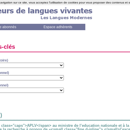
avigation sur ce site, vous acceptez l'utilisation de cookies pour vous proposer des contenus et 
e abonnés
Espace adhérents
s-clés
oire)
onnel)
onnel)
)
n class="caps">APLV</span> au ministre de l’education nationale et à la
e la recherche à propos de «<small class="fine d-inline"> </small>l’exc