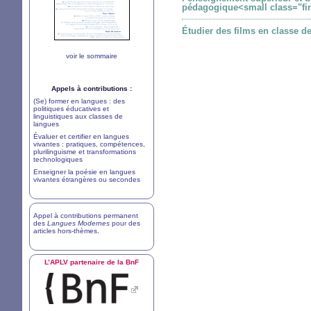
pédagogique<small class="fin
Étudier des films en classe de
voir le sommaire
Appels à contributions :
(Se) former en langues : des
politiques éducatives et
linguistiques aux classes de
langues
Évaluer et certifier en langues
vivantes : pratiques, compétences,
plurilinguisme et transformations
technologiques
Enseigner la poésie en langues
vivantes étrangères ou secondes
Appel à contributions permanent
des
Langues Modernes
pour des
articles hors-thèmes
.
L’
APLV
partenaire de la BnF