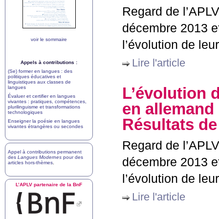
Regard de l’
APL
décembre 2013 et
voir le sommaire
l’évolution de le
Lire l'article
Appels à contributions :
(Se) former en langues : des
politiques éducatives et
linguistiques aux classes de
L’évolution 
langues
Évaluer et certifier en langues
vivantes : pratiques, compétences,
en allemand 
plurilinguisme et transformations
technologiques
Résultats de
Enseigner la poésie en langues
vivantes étrangères ou secondes
Regard de l’
APL
Appel à contributions permanent
des
Langues Modernes
pour des
décembre 2013 et
articles hors-thèmes
.
l’évolution de le
L’
APLV
partenaire de la BnF
Lire l'article