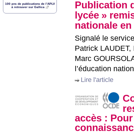
Publication 
100 ans de publications de l’
APLV
à retrouver sur Gallica
lycée
» remis
nationale e
Signalé le servic
Patrick
LAUDET
,
Marc
GOURSOL
l’éducation nation
Lire l'article
Co
re
accès : Pour
connaissanc