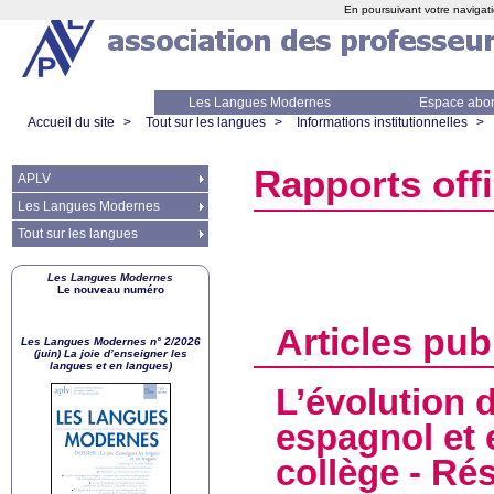
En poursuivant votre navigati
Les Langues Modernes
Espace abo
Accueil du site
>
Tout sur les langues
>
Informations institutionnelles
>
Rapports offi
APLV
Les Langues Modernes
Tout sur les langues
Les Langues Modernes
Le nouveau numéro
Articles pub
Les Langues Modernes n° 2/2026
(juin) La joie d’enseigner les
langues et en langues)
L’évolution 
espagnol et 
collège - Rés