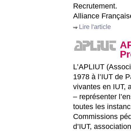
Recrutement.
Alliance Français
Lire l'article
A
Pr
L’
APLIUT
(Associ
1978 à l’
IUT
de Pa
vivantes en
IUT
, 
– représenter l’
toutes les instan
Commissions péda
d’
IUT
, associati