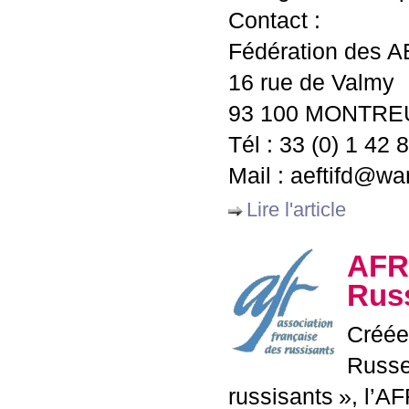
Contact :
Fédération des
A
16 rue de Valmy
93 100
MONTREU
Tél : 33 (0) 1 42 
Mail : aeftifd@wa
Lire l'article
AFR
Rus
Créée
Russ
russisants
», l’
AF