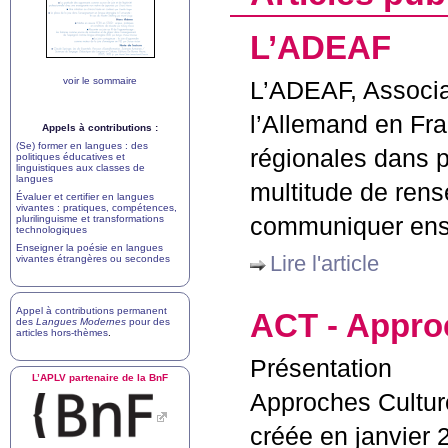
L’
ADEAF
voir le sommaire
L’
ADEAF
, Associ
l’Allemand en Fra
Appels à contributions :
(Se) former en langues : des
régionales dans p
politiques éducatives et
linguistiques aux classes de
langues
multitude de ren
Évaluer et certifier en langues
vivantes : pratiques, compétences,
plurilinguisme et transformations
communiquer ense
technologiques
Enseigner la poésie en langues
Lire l'article
vivantes étrangères ou secondes
Appel à contributions permanent
ACT
- Approc
des
Langues Modernes
pour des
articles hors-thèmes
.
Présentation
L’
APLV
partenaire de la BnF
Approches Cultures
créée en janvier 