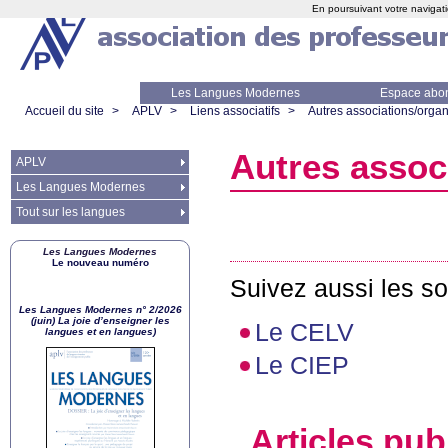
En poursuivant votre navigati
Les Langues Modernes
Espace abo
Accueil du site
>
APLV
>
Liens associatifs
>
Autres associations/orga
Autres assoc
APLV
Les Langues Modernes
Tout sur les langues
Les Langues Modernes
Le nouveau numéro
Suivez aussi les s
Les Langues Modernes n° 2/2026
(juin) La joie d’enseigner les
Le
CELV
langues et en langues)
Le
CIEP
Articles pub