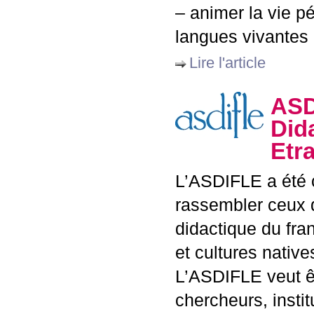
– animer la vie p
langues vivantes
Lire l'article
ASD
Did
Etr
L’
ASDIFLE
a été 
rassembler ceux q
didactique du fra
et cultures native
L’
ASDIFLE
veut ê
chercheurs, instit