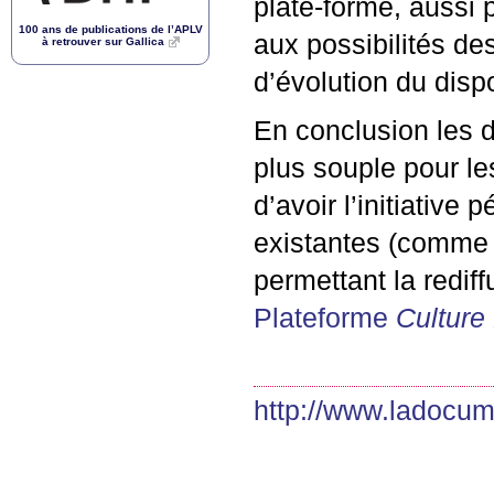
plate-forme, aussi 
100 ans de publications de l’
APLV
aux possibilités de
à retrouver sur Gallica
d’évolution du dispo
En conclusion les d
plus souple pour le
d’avoir l’initiative
existantes (comm
permettant la rediff
Plateforme
Culture
http://www.ladocume