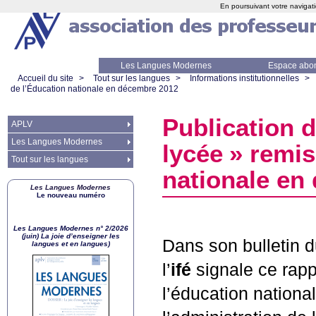
En poursuivant votre navigati
Les Langues Modernes
Espace abo
Accueil du site
>
Tout sur les langues
>
Informations institutionnelles
>
de l’Éducation nationale en décembre 2012
Publication d
APLV
Les Langues Modernes
lycée
» remis
Tout sur les langues
nationale en
Les Langues Modernes
Le nouveau numéro
Les Langues Modernes n° 2/2026
(juin) La joie d’enseigner les
Dans son bulletin d
langues et en langues)
l’
ifé
signale ce rapp
l’éducation nationa