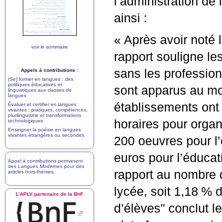
l’administration de 
ainsi :
«
Après avoir noté l’
voir le sommaire
rapport souligne les
sans les professio
Appels à contributions :
(Se) former en langues : des
politiques éducatives et
sont apparus au mom
linguistiques aux classes de
langues
établissements ont
Évaluer et certifier en langues
vivantes : pratiques, compétences,
plurilinguisme et transformations
horaires pour organ
technologiques
Enseigner la poésie en langues
vivantes étrangères ou secondes
200 oeuvres pour l’
euros pour l’éducat
Appel à contributions permanent
des
Langues Modernes
pour des
rapport au nombre d
articles hors-thèmes
.
lycée, soit 1,18
% d
L’
APLV
partenaire de la BnF
d’élèves" conclut le