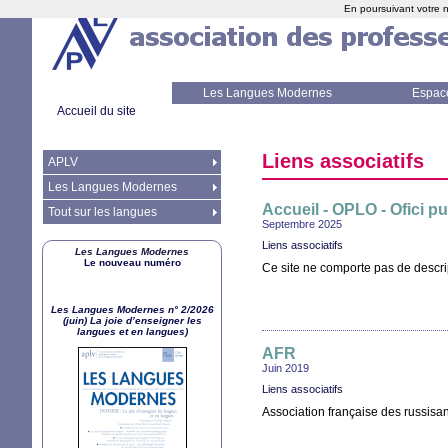
En poursuivant votre n
Les Langues Modernes
Espac
Accueil du site
Liens associatifs
APLV
Les Langues Modernes
Accueil -
OPLO
- Ofici p
Tout sur les langues
Septembre 2025
Liens associatifs
Les Langues Modernes
Le nouveau numéro
Ce site ne comporte pas de descript
Les Langues Modernes n° 2/2026
(juin) La joie d’enseigner les
langues et en langues)
AFR
Juin 2019
Liens associatifs
Association française des russisa