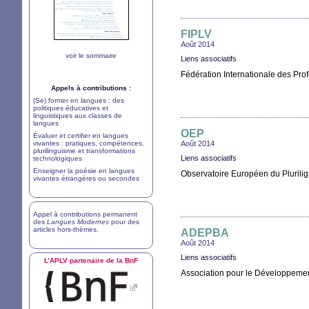
FIPLV
Août 2014
voir le sommaire
Liens associatifs
Fédération Internationale des Pr
Appels à contributions :
(Se) former en langues : des
politiques éducatives et
linguistiques aux classes de
langues
OEP
Évaluer et certifier en langues
vivantes : pratiques, compétences,
Août 2014
plurilinguisme et transformations
Liens associatifs
technologiques
Enseigner la poésie en langues
Observatoire Européen du Plurili
vivantes étrangères ou secondes
Appel à contributions permanent
des
Langues Modernes
pour des
articles hors-thèmes
.
ADEPBA
Août 2014
Liens associatifs
L’
APLV
partenaire de la BnF
Association pour le Développemen