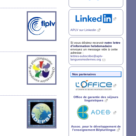
APLV
sur Linkedin
Si vous désirez recevoir
notre lettre
d’information hebdomadaire
envoyez un message vide à cette
adresse :
lettres-subscribe@aplv-
languesmodernes.org
Nos partenaires
Office de garantie des séjours
linguistiques
Assoc. pour le développement de
l’enseignement Bi/plurilingue