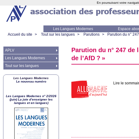
En poursuivant votre navigati
Les Langues Modernes
Espace abo
Accueil du site
>
Tout sur les langues
>
Parutions
>
Parution du n° 247
Parution du n° 247 de 
APLV
de l’AfD
?
»
Les Langues Modernes
Tout sur les langues
Les Langues Modernes
Le nouveau numéro
Lire le sommair
Les Langues Modernes n° 2/2026
(juin) La joie d’enseigner les
langues et en langues)