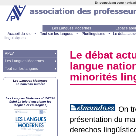
En poursuivant votre navigati
Les Langues Modernes
Espace abo
Accueil du site
>
Tout sur les langues
>
Plurilinguisme
>
Le débat actu
linguistiques
!
Le débat actu
APLV
Les Langues Modernes
langue natio
Tout sur les langues
minorités lin
Les Langues Modernes
Le nouveau numéro
Les Langues Modernes n° 2/2026
(juin) La joie d’enseigner les
langues et en langues)
On t
présentation du man
derechos lingüístico