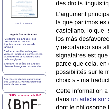
des droits linguisti
L’argument principa
la que partimos es 
voir le sommaire
castellano, lo que
Appels à contributions :
los más desfavorec
(Se) former en langues : des
politiques éducatives et
linguistiques aux classes de
y recortando sus al
langues
Évaluer et certifier en langues
signataires est que
vivantes : pratiques, compétences,
plurilinguisme et transformations
technologiques
parce que cela, en d
Enseigner la poésie en langues
vivantes étrangères ou secondes
possibilités sur le 
choix
» - ma traduct
Appel à contributions permanent
des
Langues Modernes
pour des
articles hors-thèmes
.
Cette information a
L’
APLV
partenaire de la BnF
dans
un article sur
dont le philosophe 