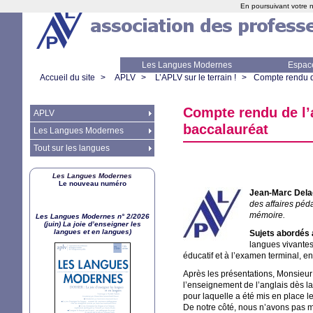
En poursuivant votre n
Les Langues Modernes
Espac
Accueil du site
>
APLV
>
L’APLV sur le terrain !
>
Compte rendu de
Compte rendu de l’
APLV
baccalauréat
Les Langues Modernes
Tout sur les langues
Les Langues Modernes
Le nouveau numéro
Jean-Marc Delag
des affaires péd
mémoire.
Les Langues Modernes n° 2/2026
(juin) La joie d’enseigner les
langues et en langues)
Sujets abordés 
langues vivantes
éducatif et à l’examen terminal, e
Après les présentations, Monsieur 
l’enseignement de l’anglais dès la
pour laquelle a été mis en place l
De notre côté, nous n’avons pas ma