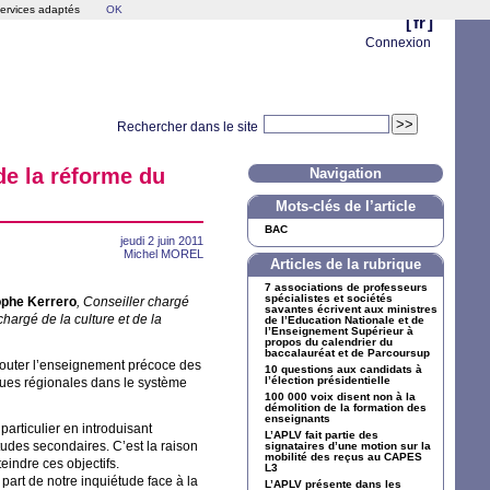
services adaptés
OK
[
fr
]
Connexion
Rechercher dans le site
de la réforme du
Navigation
Mots-clés de l’article
BAC
jeudi 2 juin 2011
Michel
MOREL
Articles de la rubrique
7 associations de professeurs
spécialistes et sociétés
ophe Kerrero
, Conseiller chargé
savantes écrivent aux ministres
chargé de la culture et de la
de l’Education Nationale et de
l’Enseignement Supérieur à
propos du calendrier du
baccalauréat et de Parcoursup
jouter l’enseignement précoce des
10 questions aux candidats à
l’élection présidentielle
ngues régionales dans le système
100 000 voix disent non à la
démolition de la formation des
enseignants
articulier en introduisant
L’
APLV
fait partie des
tudes secondaires. C’est la raison
signataires d’une motion sur la
mobilité des reçus au
CAPES
eindre ces objectifs.
L3
part de notre inquiétude face à la
L’
APLV
présente dans les