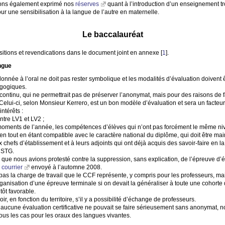
avons également exprimé nos
réserves
quant à l’introduction d’un enseignement t
our une sensibilisation à la langue de l’autre en maternelle.
Le baccalauréat
sitions et revendications dans le document joint en annexe
[
1
]
.
ngue
donnée à l’oral ne doit pas rester symbolique et les modalités d’évaluation doivent 
agogiques.
 continu, qui ne permettrait pas de préserver l’anonymat, mais pour des raisons de fai
 Celui-ci, selon Monsieur Kerrero, est un bon modèle d’évaluation et sera un facte
ntérêts :
entre
LV1
et
LV2
;
ts moments de l’année, les compétences d’élèves qui n’ont pas forcément le même n
n tout en étant compatible avec le caractère national du diplôme, qui doit être mai
chefs d’établissement et à leurs adjoints qui ont déjà acquis des savoir-faire en 
e
STG
.
r que nous avions protesté contre la suppression, sans explication, de l’épreuve d
n
courrier
envoyé à l’automne 2008.
as la charge de travail que le
CCF
représente, y compris pour les professeurs, mais
organisation d’une épreuve terminale si on devait la généraliser à toute une cohorte d
tôt favorable.
r, en fonction du territoire, s’il y a possibilité d’échange de professeurs.
u’aucune évaluation certificative ne pouvait se faire sérieusement sans anonymat, 
tous les cas pour les oraux des langues vivantes.