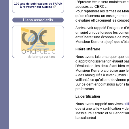
L’épreuve écrite sera maintenue 
100 ans de publications de l’
APLV
adossés au
CERCL
.
à retrouver sur Gallica
Pour reprendre les termes de Monsi
qu’on réservera un enseignement de
Liens associatifs
d’évaluer efficacement les compétenc
Après avoir rappelé l’exigence d’
un sujet unique lorsque les conte
entraînerait une économie de moye
Monsieur Kerrero a jugé que c’étai
Filière littéraire
Nous avons fait remarquer que les 
d’approfondissement n’étaient pas
l’évaluation, les deux étant bien 
Monsieur Kerrero a précisé que les 
«
des ambiguïtés à lever
», mais i
veillant à ce qu’elle ne devienne p
Sur ce dernier point nous avons fait
professeurs.
La certification
Nous avons rappelé nos vives
cri
que si une telle «
certification
» de
Messieurs Kerrero et Muller ont lai
baccalauréat.