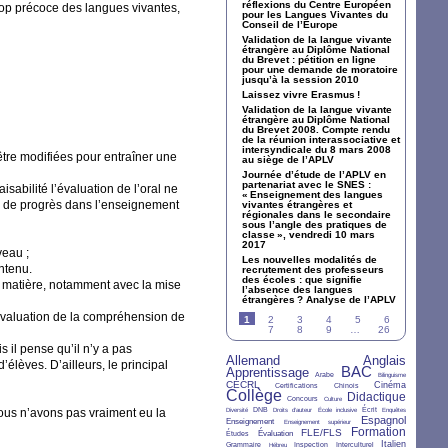
réflexions du Centre Européen
rop précoce des langues vivantes,
pour les Langues Vivantes du
Conseil de l’Europe
Validation de la langue vivante
étrangère au Diplôme National
du Brevet : pétition en ligne
pour une demande de moratoire
jusqu’à la session 2010
Laissez vivre Erasmus
!
Validation de la langue vivante
étrangère au Diplôme National
du Brevet 2008. Compte rendu
de la réunion interassociative et
intersyndicale du 8 mars 2008
être modifiées pour entraîner une
au siège de l’
APLV
Journée d’étude de l’
APLV
en
partenariat avec le
SNES
:
sabilité l’évaluation de l’oral ne
«
Enseignement des langues
ur de progrès dans l’enseignement
vivantes étrangères et
régionales dans le secondaire
sous l’angle des pratiques de
classe
», vendredi 10 mars
2017
iveau
;
Les nouvelles modalités de
ntenu.
recrutement des professeurs
des écoles : que signifie
la matière, notamment avec la mise
l’absence des langues
étrangères
? Analyse de l’
APLV
’évaluation de la compréhension de
1
2
3
4
5
6
7
8
9
…
26
 il pense qu’il n’y a pas
Allemand
Anglais
26/36
28/36
’élèves. D’ailleurs, le principal
BAC
Apprentissage
27/36
4/36
33/36
2/36
Arabe
Bilinguisme
CECRL
15/36
7/36
6/36
12/36
Cinéma
Certifications
Chinois
Collège
36/36
5/36
2/36
24/36
Didactique
Concours
Culture
2/36
6/36
2/36
2/36
7/36
3/36
DNB
Écrit
nous n’avons pas vraiment eu la
Diversité
Droits d’auteur
École inclusive
Enquêtes
10/36
2/36
21/36
Espagnol
Enseignement
Enseignement supérieur
Formation
6/36
10/36
16/36
25/36
FLE/FLS
Évaluation
Études
6/36
2/36
4/36
6/36
11/36
Italien
Grammaire
Inspection
Interculturel
Hébreu