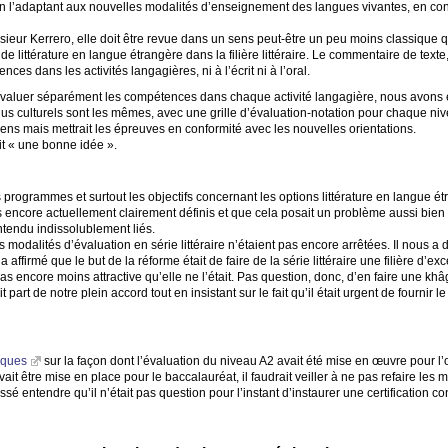
en l’adaptant aux nouvelles modalités d’enseignement des langues vivantes, en c
eur Kerrero, elle doit être revue dans un sens peut-être un peu moins classique qu
 littérature en langue étrangère dans la filière littéraire. Le commentaire de texte,
es dans les activités langagières, ni à l’écrit ni à l’oral.
évaluer séparément les compétences dans chaque activité langagière, nous avons év
nus culturels sont les mêmes, avec une grille d’évaluation-notation pour chaque ni
ns mais mettrait les épreuves en conformité avec les nouvelles orientations.
t «
une bonne idée
».
programmes et surtout les objectifs concernant les options littérature en langue é
 encore actuellement clairement définis et que cela posait un problème aussi bie
entendu indissolublement liés.
modalités d’évaluation en série littéraire n’étaient pas encore arrêtées. Il nous a dé
l a affirmé que le but de la réforme était de faire de la série littéraire une filière d’
as encore moins attractive qu’elle ne l’était. Pas question, donc, d’en faire une kh
 part de notre plein accord tout en insistant sur le fait qu’il était urgent de fournir 
tiques
sur la façon dont l’évaluation du niveau A2 avait été mise en œuvre pour l
vait être mise en place pour le baccalauréat, il faudrait veiller à ne pas refaire les
ssé entendre qu’il n’était pas question pour l’instant d’instaurer une certification co