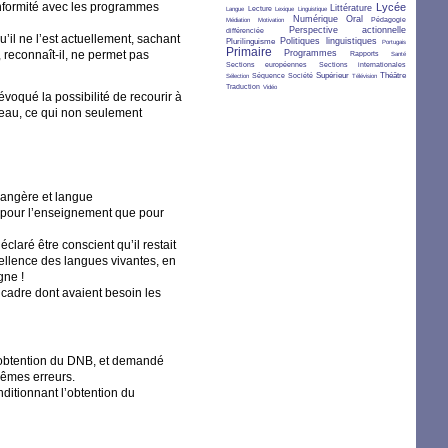
onformité avec les programmes
2/36
7/36
3/36
2/36
12/36
18/36
Lycée
Littérature
Lecture
Langue
Lexique
Linguistique
2/36
2/36
12/36
11/36
Numérique
Oral
Pédagogie
Médiation
Motivation
5/36
14/36
Perspective actionnelle
différenciée
’il ne l’est actuellement, sachant
10/36
12/36
3/36
Politiques linguistiques
Plurilinguisme
Portugais
Primaire
24/36
11/36
7/36
3/36
Programmes
 reconnaît-il, ne permet pas
Rapports
Santé
5/36
5/36
Sections européennes
Sections internationales
3/36
7/36
4/36
8/36
2/36
9/36
Supérieur
Théâtre
Séquence
Société
Sélection
Télévision
7/36
2/36
Traduction
Vidéo
oqué la possibilité de recourir à
veau, ce qui non seulement
trangère et langue
n pour l’enseignement que pour
claré être conscient qu’il restait
excellence des langues vivantes, en
âgne
!
le cadre dont avaient besoin les
’obtention du
DNB
, et demandé
 mêmes erreurs.
nditionnant l’obtention du