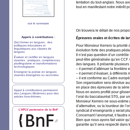
tentation du tout-anglais. Nous 
tout en manifestant notre intérêt p
voir le sommaire
On trouvera le détail de nos propo
Appels à contributions :
Épreuves orales et écrites de la
(Se) former en langues : des
Pour Monsieur Kerrero la priorité 
politiques éducatives et
linguistiques aux classes de
évolution forte des pratiques péd
langues
Il n’est pas question d’un contrôle
Évaluer et certifier en langues
peut-être généralisée qu’en
CCF
.
vivantes : pratiques, compétences,
plurilinguisme et transformations
des langues. Il présente plusieurs i
technologiques
– il permet d’atténuer la frontière 
Enseigner la poésie en langues
– il permet d’évaluer, à différen
vivantes étrangères ou secondes
– il est conforme au Cadre europée
Son organisation sera dévolue aux 
en place des épreuves de la séri
Appel à contributions permanent
Nous en avons profité pour glisse
des
Langues Modernes
pour des
l’oral du baccalauréat
STG
, par u
articles hors-thèmes
.
Monsieur Kerrero ne sous-estime p
d’alternative, vu la lourdeur de l’
L’
APLV
partenaire de la BnF
syndicat d’enseignants y serait plu
Concernant l’anonymat, il faudra voi
Bien que nous ayons fait valoir q
garantie qu’il sera respecté dans 