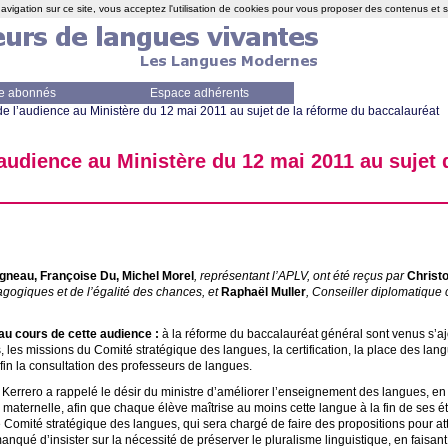
avigation sur ce site, vous acceptez l'utilisation de cookies pour vous proposer des contenus et 
e abonnés
Espace adhérents
 l’audience au Ministère du 12 mai 2011 au sujet de la réforme du baccalauréat
audience au Ministère du 12 mai 2011 au sujet 
neau, Françoise Du, Michel Morel
, représentant l’
APLV
, ont été reçus par
Christ
agogiques et de l’égalité des chances, et
Raphaël Muller
, Conseiller diplomatique 
au cours de cette audience :
à la réforme du baccalauréat général sont venus s’a
, les missions du Comité stratégique des langues, la certification, la place des la
nfin la consultation des professeurs de langues.
Kerrero a rappelé le désir du ministre d’améliorer l’enseignement des langues, en p
 maternelle, afin que chaque élève maîtrise au moins cette langue à la fin de ses é
e Comité stratégique des langues, qui sera chargé de faire des propositions pour att
nqué d’insister sur la nécessité de préserver le pluralisme linguistique, en faisant 