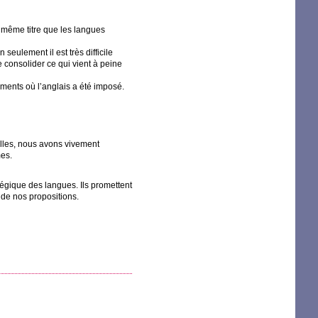
 même titre que les langues
seulement il est très difficile
e consolider ce qui vient à peine
ements où l’anglais a été imposé.
elles, nous avons vivement
mes.
égique des langues. Ils promettent
 de nos propositions.