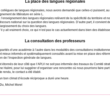
La place des langues régionales
s collègues de langues régionales, nous avons demandé que celles-ci puissent, au
ignement de littérature en série L.
l’enseignement des langues régionales relèvent de la spécificité du territoire et non 
discours national sur la question des langues régionales. D’autre part, il convient d
élargissement du choix des langues.
’il y ait vraiment choix, ce qui n’est pas le cas actuellement dans bien des établiss
La consultation des professeurs
parités d’une académie à l’autre dans les modalités des consultations institutionn
nt mieux informés et systématiquement consultés avant la mise en place des réfor
n de l’inspection générale de langues.
t étonnés de leur côté que l’
APLV
ne soit pas informée des travaux du Comité strat
e Halimi, pour lui suggérer d’organiser une rencontre où nous pourrions faire part
 rendu, le contact a été établi.
 un bon climat d’écoute réciproque a duré une heure.
Du, Michel Morel