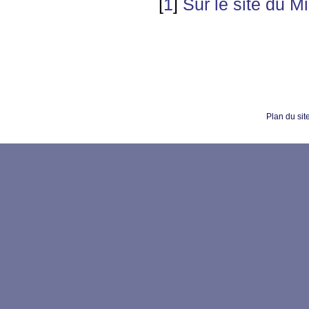
[
1
]
Sur le site du Mi
Plan du sit