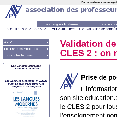
En poursuivant votre navigati
Les Langues Modernes
Espace abo
Accueil du site
>
APLV
>
L’APLV sur le terrain !
>
Validation de compét
Validation d
APLV
Les Langues Modernes
CLES
2 : on 
Tout sur les langues
Les Langues Modernes
Le nouveau numéro
Prise de pos
Les Langues Modernes n° 2/2026
(juin) La joie d’enseigner les
langues et en langues)
L’informatio
son site education.
le
CLES
2 pour tou
l’enseignement non 