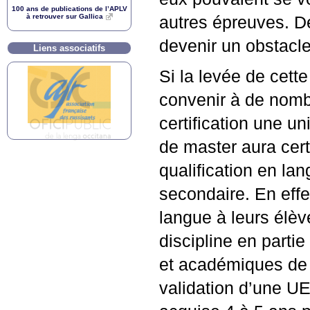
100 ans de publications de l’
APLV
à retrouver sur Gallica
autres épreuves. De 
devenir un obstacl
Liens associatifs
Si la levée de cet
convenir à de nomb
certification une u
de master aura cer
qualification en la
secondaire. En effe
langue à leurs élèv
discipline en parti
et académiques de l
validation d’une
U