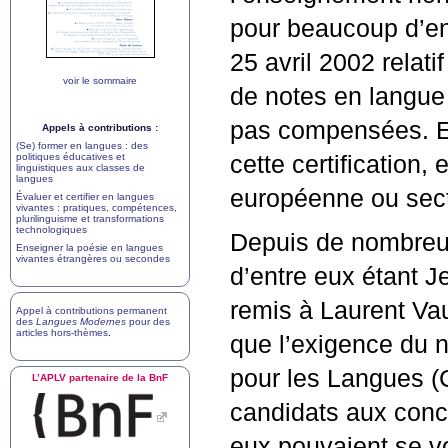
pour beaucoup d’entr
25 avril 2002 relat
voir le sommaire
de notes en langue 
pas compensées. En 
Appels à contributions :
(Se) former en langues : des
politiques éducatives et
cette certification,
linguistiques aux classes de
langues
européenne ou sect
Évaluer et certifier en langues
vivantes : pratiques, compétences,
plurilinguisme et transformations
technologiques
Depuis de nombreux 
Enseigner la poésie en langues
vivantes étrangères ou secondes
d’entre eux étant J
remis à Laurent Va
Appel à contributions permanent
des
Langues Modernes
pour des
articles hors-thèmes
.
que l’exigence du
pour les Langues (
L’
APLV
partenaire de la BnF
candidats aux conc
eux pouvaient se voi