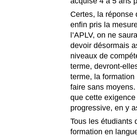
acquise 4 à 5 ans p
Certes, la réponse 
enfin pris la mesur
l’
APLV
, on ne saura
devoir désormais as
niveaux de compéte
terme, devront-elle
terme, la formation
faire sans moyens. 
que cette exigence
progressive, en y 
Tous les étudiants 
formation en langu